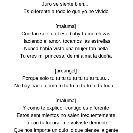
Juro se siente bien...
Es diferente a todo lo que yo he vivido
[maluma]
Con tan solo un beso baby tu me elevas
Haciendo el amor, tocamos las estrellas
Nunca había visto una mujer tan bella
Tú eres mi princesa, de mi alma la dueña
[arcangel]
Porque solo tu tu tu tu tu tu tu tu tuuu...
No hay nadie como tu tu tu tu tu tu tu tu tuuu...
[maluma]
Y como te explico, contigo es diferente
Estos sentimientos no salen frecuentemente
Tú con tu locura, me volviste demente
Que nos importe un culo lo que piense la gente