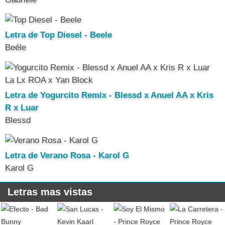
Letra de Top Diesel - Beele
Beéle
Letra de Yogurcito Remix - Blessd x Anuel AA x Kris
R x Luar
Blessd
Letra de Verano Rosa - Karol G
Karol G
Letras mas vistas