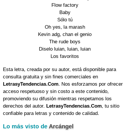
Flow factory
Baby
Sólo tú
Oh yes, la marash
Kevin adg, chan el genio
The rude boys
Diselo luian, luian, luian
Los favoritos
Esta letra, creada por su autor, está disponible para
consulta gratuita y sin fines comerciales en
LetrasyTendencias.Com
. Nos esforzamos por ofrecer
acceso respetuoso y sin costo a este contenido,
promoviendo su difusión mientras respetamos los
derechos del autor.
LetrasyTendencias.Com
, tu sitio
confiable para letras y contenido de calidad.
Lo más visto de
Arcángel