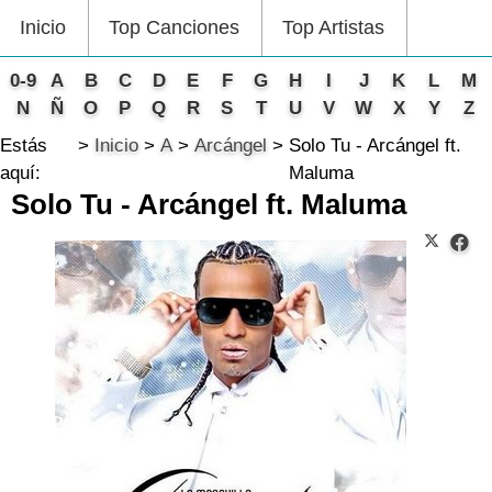
Inicio
Top Canciones
Top Artistas
0-9
A
B
C
D
E
F
G
H
I
J
K
L
M
N
Ñ
O
P
Q
R
S
T
U
V
W
X
Y
Z
Estás
Inicio
A
Arcángel
Solo Tu - Arcángel ft.
aquí:
Maluma
Solo Tu - Arcángel ft. Maluma