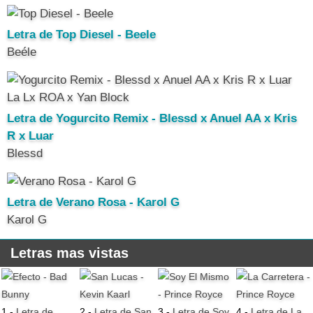
Letra de Top Diesel - Beele
Beéle
Letra de Yogurcito Remix - Blessd x Anuel AA x Kris
R x Luar
Blessd
Letra de Verano Rosa - Karol G
Karol G
Letras mas vistas
1 -
Letra de
2 -
Letra de San
3 -
Letra de Soy
4 -
Letra de La