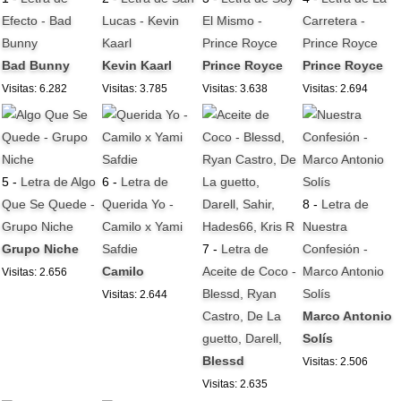
Efecto - Bad
Lucas - Kevin
El Mismo -
Carretera -
Bunny
Kaarl
Prince Royce
Prince Royce
Bad Bunny
Kevin Kaarl
Prince Royce
Prince Royce
Visitas: 6.282
Visitas: 3.785
Visitas: 3.638
Visitas: 2.694
5 -
Letra de Algo
6 -
Letra de
Que Se Quede -
Querida Yo -
8 -
Letra de
Grupo Niche
Camilo x Yami
Nuestra
Grupo Niche
Safdie
7 -
Letra de
Confesión -
Camilo
Aceite de Coco -
Marco Antonio
Visitas: 2.656
Blessd, Ryan
Solís
Visitas: 2.644
Castro, De La
Marco Antonio
guetto, Darell,
Solís
Blessd
Visitas: 2.506
Visitas: 2.635