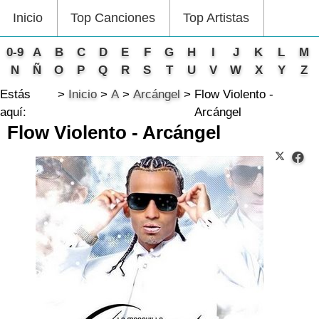
Inicio
Top Canciones
Top Artistas
0-9
A
B
C
D
E
F
G
H
I
J
K
L
M
N
Ñ
O
P
Q
R
S
T
U
V
W
X
Y
Z
Estás
Inicio
A
Arcángel
Flow Violento -
aquí:
Arcángel
Flow Violento - Arcángel