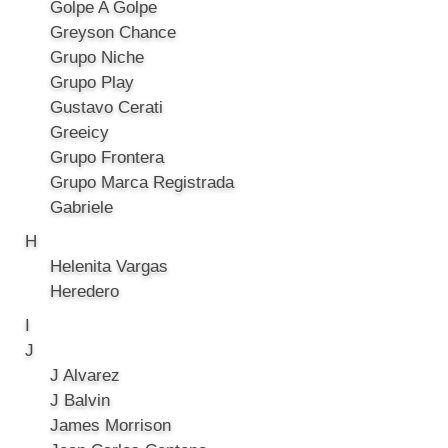
Golpe A Golpe
Greyson Chance
Grupo Niche
Grupo Play
Gustavo Cerati
Greeicy
Grupo Frontera
Grupo Marca Registrada
Gabriele
H
Helenita Vargas
Heredero
I
J
J Alvarez
J Balvin
James Morrison