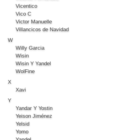
Vicentico
Vico C
Victor Manuelle
Villancicos de Navidad
W
Willy Garcia
Wisin
Wisin Y Yandel
WolFine
X
Xavi
Y
Yandar Y Yostin
Yeison Jiménez
Yelsid
Yomo
Yandel