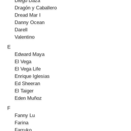
Diego Daza
Dragón y Caballero
Dread Mar I
Danny Ocean
Darell
Valentino
E
Edward Maya
El Vega
El Vega Life
Enrique Iglesias
Ed Sheeran
El Taiger
Eden Muñoz
F
Fanny Lu
Farina
Farruko