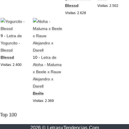
Blessd
Visitas: 2.502
Visitas: 2.628
9 -
Letra de
Yogurcito -
Blessd
Blessd
10 -
Letra de
Aloha - Maluma
Visitas: 2.400
x Beele x Rauw
Alejandro x
Darell
Beéle
Visitas: 2.369
Top 100
2026 © LetrasyTendencias.Com