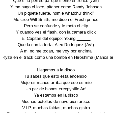
Que si la perreo pa' que siente el tronco (Ah!)

Y me hago el loco, pitcher como Randy Johnson

Un piquete fuerte, homie whatchu' think?

Me creo Will Smith, me dicen el Fresh prince

Pero se confunde y le meto el clip

Y cuando ves el flash, con la camara click

El Capitan del equipo! Young ______

Queda con la torta, Alex Rodriguez (Ay!)

A mi no me tocan, me voy por encima

Kyza en el track como una bomba en Hiroshima (Manos arr
Llegamos a la disco

Tu sabes que esto esta encendio'

Mujeres manos arriba que eso es mio

Un par de blones creepysillo Ae!

Ya estamos en la disco

Muchas botellas de nuvo bien arisco

V.I.P, muchas faldas, muchos gistro
