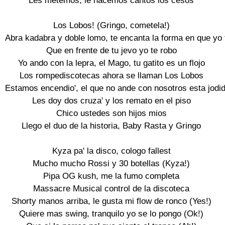
Les metemos, le hacemos cantos los cesos

Los Lobos! (Gringo, cometela!)

Abra kadabra y doble lomo, te encanta la forma en que yo 
Que en frente de tu jevo yo te robo

Yo ando con la lepra, el Mago, tu gatito es un flojo

Los rompediscotecas ahora se llaman Los Lobos

Estamos encendio', el que no ande con nosotros esta jodid
Les doy dos cruza' y los remato en el piso

Chico ustedes son hijos mios

Llego el duo de la historia, Baby Rasta y Gringo

Kyza pa' la disco, cologo fallest

Mucho mucho Rossi y 30 botellas (Kyza!)

Pipa OG kush, me la fumo completa

Massacre Musical control de la discoteca

Shorty manos arriba, le gusta mi flow de ronco (Yes!)

Quiere mas swing, tranquilo yo se lo pongo (Ok!)
