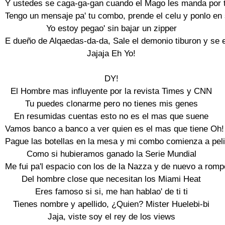
Y ustedes se caga-ga-gan cuando el Mago les manda por tw
Tengo un mensaje pa' tu combo, prende el celu y ponlo en 
Yo estoy pegao' sin bajar un zipper

E dueño de Alqaedas-da-da, Sale el demonio tiburon y se e
Jajaja Eh Yo!

DY!

El Hombre mas influyente por la revista Times y CNN

Tu puedes clonarme pero no tienes mis genes

En resumidas cuentas esto no es el mas que suene

Vamos banco a banco a ver quien es el mas que tiene Oh!

Pague las botellas en la mesa y mi combo comienza a pelic
Como si hubieramos ganado la Serie Mundial

Me fui pa'l espacio con los de la Nazza y de nuevo a rompe
Del hombre close que necesitan los Miami Heat

Eres famoso si si, me han hablao' de ti ti

Tienes nombre y apellido, ¿Quien? Mister Huelebi-bi

Jaja, viste soy el rey de los views
