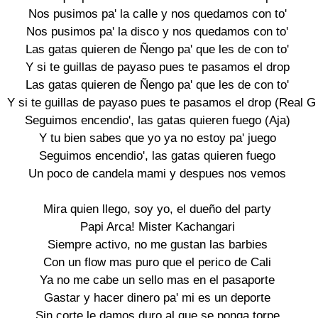
Nos pusimos pa' la calle y nos quedamos con to'

Nos pusimos pa' la disco y nos quedamos con to'

Las gatas quieren de Ñengo pa' que les de con to'

Y si te guillas de payaso pues te pasamos el drop

Las gatas quieren de Ñengo pa' que les de con to'

Y si te guillas de payaso pues te pasamos el drop (Real G fo
Seguimos encendio', las gatas quieren fuego (Aja)

Y tu bien sabes que yo ya no estoy pa' juego

Seguimos encendio', las gatas quieren fuego

Un poco de candela mami y despues nos vemos

Mira quien llego, soy yo, el dueño del party

Papi Arca! Mister Kachangari

Siempre activo, no me gustan las barbies

Con un flow mas puro que el perico de Cali

Ya no me cabe un sello mas en el pasaporte

Gastar y hacer dinero pa' mi es un deporte

Sin corte le damos duro al que se ponga torpe
