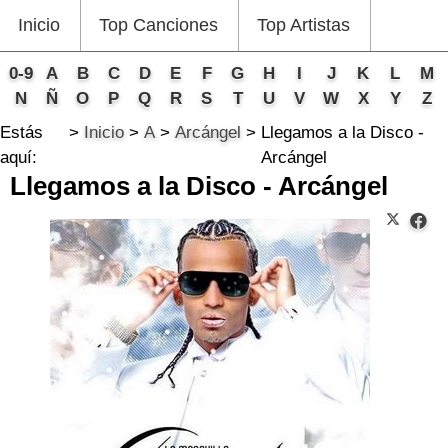
Inicio
Top Canciones
Top Artistas
0-9
A
B
C
D
E
F
G
H
I
J
K
L
M
N
Ñ
O
P
Q
R
S
T
U
V
W
X
Y
Z
Estás
Inicio
A
Arcángel
Llegamos a la Disco -
aquí:
Arcángel
Llegamos a la Disco - Arcángel