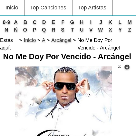
Inicio
Top Canciones
Top Artistas
0-9
A
B
C
D
E
F
G
H
I
J
K
L
M
N
Ñ
O
P
Q
R
S
T
U
V
W
X
Y
Z
Estás
Inicio
A
Arcángel
No Me Doy Por
aquí:
Vencido - Arcángel
No Me Doy Por Vencido - Arcángel