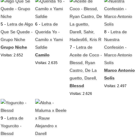
5 -
Letra de Algo
6 -
Letra de
Que Se Quede -
Querida Yo -
8 -
Letra de
Grupo Niche
Camilo x Yami
Nuestra
Grupo Niche
Safdie
7 -
Letra de
Confesión -
Camilo
Aceite de Coco -
Marco Antonio
Visitas: 2.652
Blessd, Ryan
Solís
Visitas: 2.635
Castro, De La
Marco Antonio
guetto, Darell,
Solís
Blessd
Visitas: 2.497
Visitas: 2.626
9 -
Letra de
Yogurcito -
Blessd