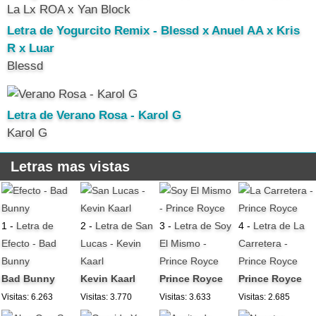
Letra de Yogurcito Remix - Blessd x Anuel AA x Kris
R x Luar
Blessd
Letra de Verano Rosa - Karol G
Karol G
Letras mas vistas
1 -
Letra de
2 -
Letra de San
3 -
Letra de Soy
4 -
Letra de La
Efecto - Bad
Lucas - Kevin
El Mismo -
Carretera -
Bunny
Kaarl
Prince Royce
Prince Royce
Bad Bunny
Kevin Kaarl
Prince Royce
Prince Royce
Visitas: 6.263
Visitas: 3.770
Visitas: 3.633
Visitas: 2.685