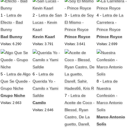
1 -
Letra de
2 -
Letra de San
3 -
Letra de Soy
4 -
Letra de La
Efecto - Bad
Lucas - Kevin
El Mismo -
Carretera -
Bunny
Kaarl
Prince Royce
Prince Royce
Bad Bunny
Kevin Kaarl
Prince Royce
Prince Royce
Visitas: 6.290
Visitas: 3.791
Visitas: 3.641
Visitas: 2.699
5 -
Letra de Algo
6 -
Letra de
Que Se Quede -
Querida Yo -
8 -
Letra de
Grupo Niche
Camilo x Yami
Nuestra
Grupo Niche
Safdie
7 -
Letra de
Confesión -
Camilo
Aceite de Coco -
Marco Antonio
Visitas: 2.663
Blessd, Ryan
Solís
Visitas: 2.646
Castro, De La
Marco Antonio
guetto, Darell,
Solís