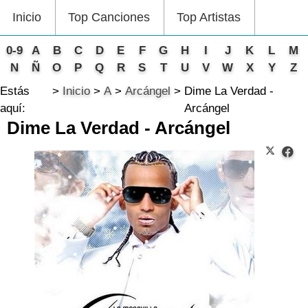
Inicio
Top Canciones
Top Artistas
0-9
A
B
C
D
E
F
G
H
I
J
K
L
M
N
Ñ
O
P
Q
R
S
T
U
V
W
X
Y
Z
Estás
Inicio
A
Arcángel
Dime La Verdad -
aquí:
Arcángel
Dime La Verdad - Arcángel