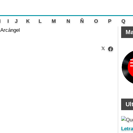
H
I
J
K
L
M
N
Ñ
O
P
Q
- Arcángel
Ma
Ul
Letr