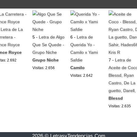
-
Letra de La
rretera -
5 -
Letra de Algo
6 -
Letra de
ince Royce
Que Se Quede -
Querida Yo -
ince Royce
Grupo Niche
Camilo x Yami
Grupo Niche
Safdie
7 -
Letra de
itas: 2.692
Camilo
Aceite de Coco
Visitas: 2.656
Blessd, Ryan
Visitas: 2.642
Castro, De La
guetto, Darell,
Blessd
Visitas: 2.635
2026 © LetrasyTendencias.Com