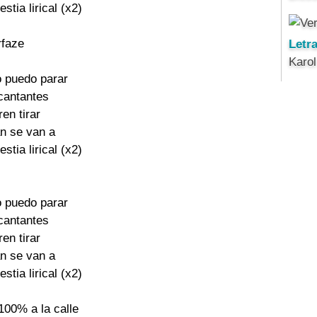
stia lirical (x2)

faze

Letr
Karo
 puedo parar

cantantes

en tirar

n se van a

stia lirical (x2)

 puedo parar

cantantes

en tirar

n se van a

stia lirical (x2)

100% a la calle
