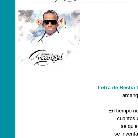
Letra de Bestia 
arcange
En tiempo no
cuantos 
se quier
se inventa