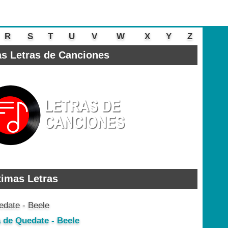
R
S
T
U
V
W
X
Y
Z
s Letras de Canciones
timas Letras
a de Quedate - Beele