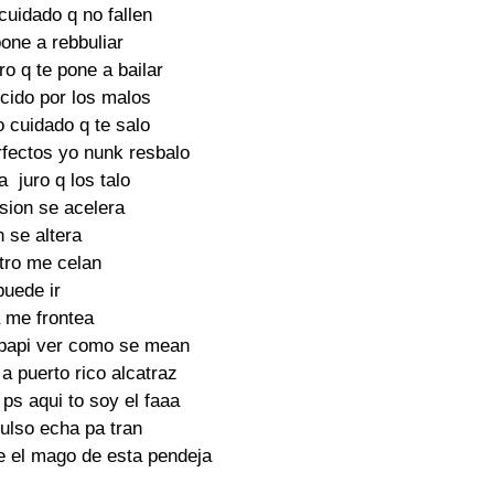
cuidado q no fallen

pone a rebbuliar

ro q te pone a bailar

cido por los malos

 cuidado q te salo

fectos yo nunk resbalo

 juro q los talo

sion se acelera

 se altera

ro me celan

puede ir

a me frontea

 papi ver como se mean

a puerto rico alcatraz

ps aqui to soy el faaa

ulso echa pa tran

e el mago de esta pendeja
