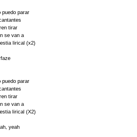
 puedo parar

cantantes

en tirar

n se van a

stia lirical (x2)

faze

 puedo parar

cantantes

en tirar

n se van a

stia lirical (X2)

eah, yeah