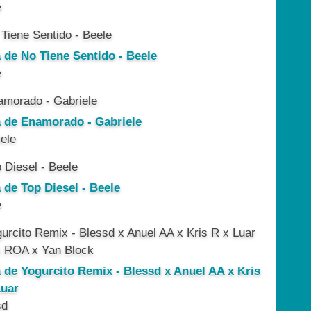
e
a de No Tiene Sentido - Beele
e
a de Enamorado - Gabriele
ele
 de Top Diesel - Beele
e
a de Yogurcito Remix - Blessd x Anuel AA x Kris
Luar
sd