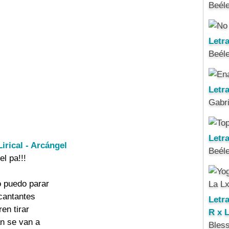
Beél
Letr
Beél
Letr
Gabri
Letra
Lirical - Arcángel
Beél
l pa!!!

 puedo parar

cantantes

Letr
en tirar

R x 
n se van a

Bles