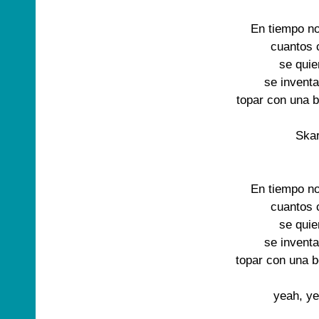
En tiempo no
cuantos 
se quier
se inventa
topar con una be
Skar
En tiempo no
cuantos 
se quier
se inventa
topar con una be
yeah, y