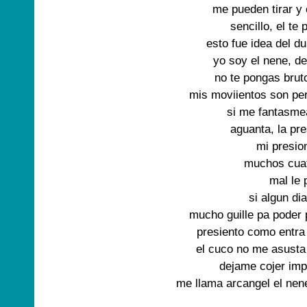
me pueden tirar y 
sencillo, el te 
esto fue idea del du
yo soy el nene, de
no te pongas bruto
mis moviientos son per
si me fantasmea 
aguanta, la pre
mi presion
muchos cuat
mal le 
si algun di
mucho guille pa poder
presiento como entra 
el cuco no me asusta 
dejame cojer imp
me llama arcangel el nen