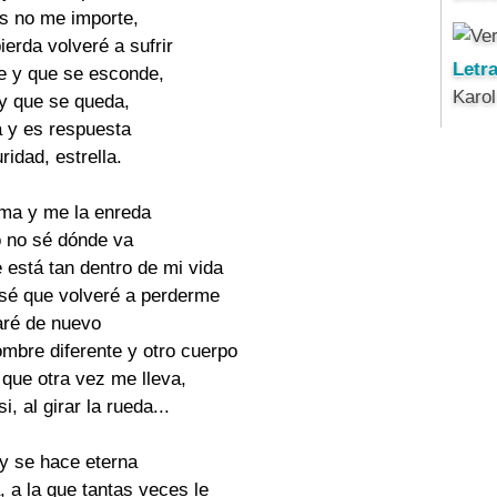
s no me importe, 

ierda volveré a sufrir 

Letr
e y que se esconde, 

Karo
 que se queda, 

 y es respuesta 

idad, estrella. 

lma y me la enreda 

 no sé dónde va 

 está tan dentro de mi vida 

, sé que volveré a perderme 

aré de nuevo 

ombre diferente y otro cuerpo 

 que otra vez me lleva, 

 al girar la rueda... 

 y se hace eterna 

 a la que tantas veces le 
