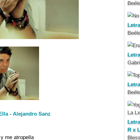
Beél
Letr
Beél
Letr
Gabri
Letra
Beél
Ella - Alejandro Sanz
Letr
R x 
 y me atropella 

Bles