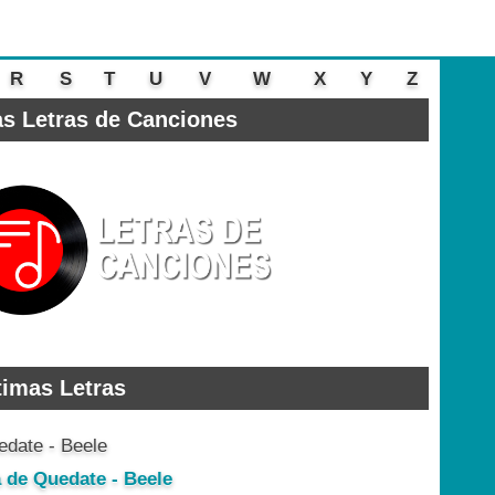
R
S
T
U
V
W
X
Y
Z
s Letras de Canciones
timas Letras
a de Quedate - Beele