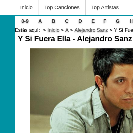
Inicio
Top Canciones
Top Artistas
0-9
A
B
C
D
E
F
G
Estás aquí:
Inicio
A
Alejandro Sanz
Y Si Fue
Y Si Fuera Ella - Alejandro Sanz