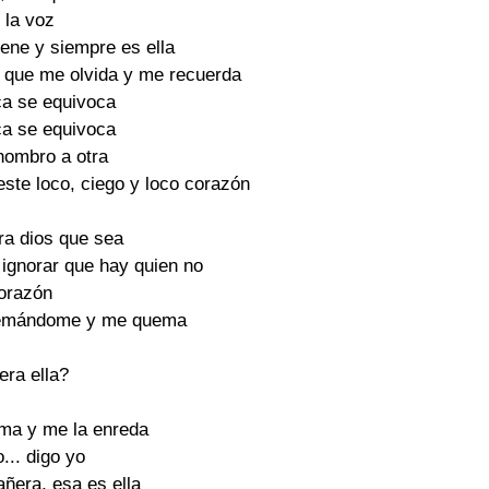
la voz 

ene y siempre es ella 

 que me olvida y me recuerda 

ca se equivoca 

ca se equivoca 

nombro a otra 

ste loco, ciego y loco corazón 

ra dios que sea 

 ignorar que hay quien no 

orazón 

emándome y me quema 

era ella? 

lma y me la enreda 

.. digo yo 

ñera, esa es ella 
