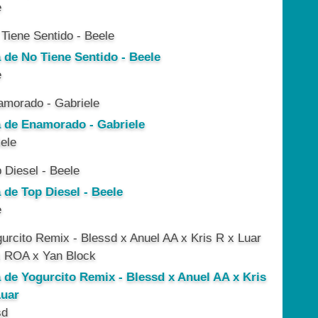
e
a de No Tiene Sentido - Beele
e
a de Enamorado - Gabriele
ele
 de Top Diesel - Beele
e
a de Yogurcito Remix - Blessd x Anuel AA x Kris
Luar
sd