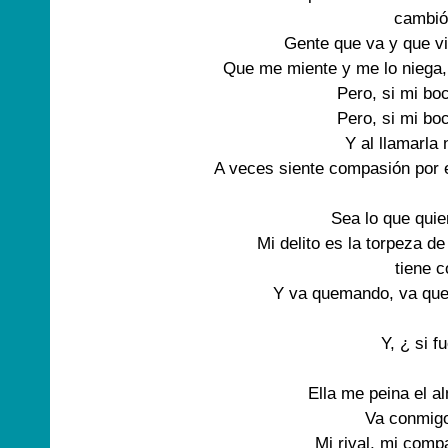
cambió 
Gente que va y que vi
Que me miente y me lo niega,
Pero, si mi bo
Pero, si mi bo
Y al llamarla 
A veces siente compasión por e
Sea lo que quie
Mi delito es la torpeza de
tiene c
Y va quemando, va qu
Y, ¿ si fu
Ella me peina el a
Va conmigo.
Mi rival, mi compa