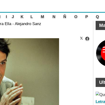
H
I
J
K
L
M
N
Ñ
O
P
Q
ra Ella - Alejandro Sanz
Ma
Ul
Letr