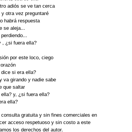
ro adiós se ve tan cerca 

 y otra vez preguntaré 

o habrá respuesta 

 se aleja... 

perdiendo... 

 , ¿si fuera ella? 

ión por este loco, ciego 

corazón 

ice si era ella? 

 y va girando y nadie sabe 

 que saltar 

 ella? y, ¿si fuera ella? 

era ella? 
 consulta gratuita y sin fines comerciales en
cer acceso respetuoso y sin costo a este
amos los derechos del autor.