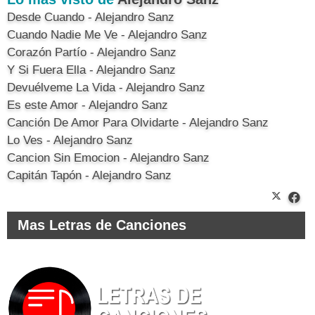
Desde Cuando - Alejandro Sanz
Cuando Nadie Me Ve - Alejandro Sanz
Corazón Partío - Alejandro Sanz
Y Si Fuera Ella - Alejandro Sanz
Devuélveme La Vida - Alejandro Sanz
Es este Amor - Alejandro Sanz
Canción De Amor Para Olvidarte - Alejandro Sanz
Lo Ves - Alejandro Sanz
Cancion Sin Emocion - Alejandro Sanz
Capitán Tapón - Alejandro Sanz
Mas Letras de Canciones