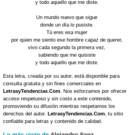
y todo aquello que me diste.

Un mundo nuevo que sigue

donde un día lo pusiste.

Tú eres esa mujer

por quien me siento ese hombre capaz de querer,

vivo cada segundo la primera vez,

sabiendo que me quisiste

Esta letra, creada por su autor, está disponible para
consulta gratuita y sin fines comerciales en
LetrasyTendencias.Com
. Nos esforzamos por ofrecer
acceso respetuoso y sin costo a este contenido,
promoviendo su difusión mientras respetamos los
derechos del autor.
LetrasyTendencias.Com
, tu sitio
confiable para letras y contenido de calidad.
Lo más visto de
Alejandro Sanz