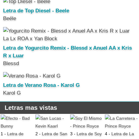
Letra de Top Diesel - Beele
Beéle
Letra de Yogurcito Remix - Blessd x Anuel AA x Kris
R x Luar
Blessd
Letra de Verano Rosa - Karol G
Karol G
Letras mas vistas
1 -
Letra de
2 -
Letra de San
3 -
Letra de Soy
4 -
Letra de La