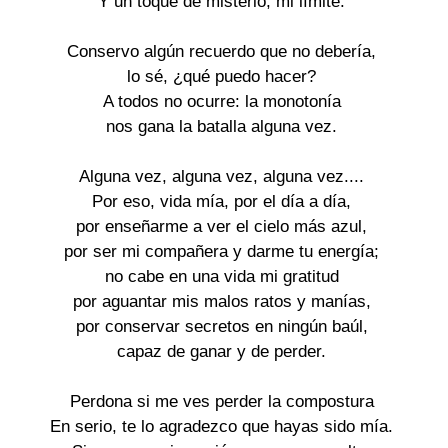
Y un toque de misterio, mi límite.

Conservo algún recuerdo que no debería,

lo sé, ¿qué puedo hacer?

A todos no ocurre: la monotonía

nos gana la batalla alguna vez.

Alguna vez, alguna vez, alguna vez....

Por eso, vida mía, por el día a día,

por enseñarme a ver el cielo más azul,

por ser mi compañera y darme tu energía;

no cabe en una vida mi gratitud

por aguantar mis malos ratos y manías,

por conservar secretos en ningún baúl,

capaz de ganar y de perder.

Perdona si me ves perder la compostura

En serio, te lo agradezco que hayas sido mía.
