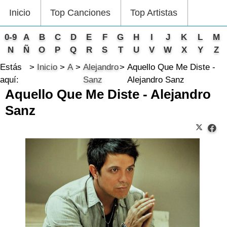
Inicio
Top Canciones
Top Artistas
0-9
A
B
C
D
E
F
G
H
I
J
K
L
M
N
Ñ
O
P
Q
R
S
T
U
V
W
X
Y
Z
Estás
Inicio
A
Alejandro
Aquello Que Me Diste -
aquí:
Sanz
Alejandro Sanz
Aquello Que Me Diste - Alejandro
Sanz