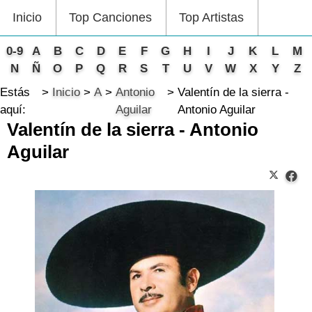
Inicio
Top Canciones
Top Artistas
0-9
A
B
C
D
E
F
G
H
I
J
K
L
M
N
Ñ
O
P
Q
R
S
T
U
V
W
X
Y
Z
Estás
Inicio
A
Antonio
Valentín de la sierra -
aquí:
Aguilar
Antonio Aguilar
Valentín de la sierra - Antonio
Aguilar