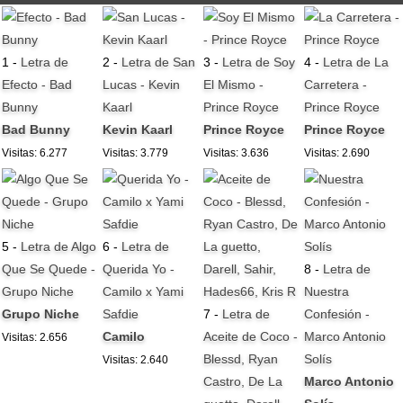
1 -
Letra de
2 -
Letra de San
3 -
Letra de Soy
4 -
Letra de La
Efecto - Bad
Lucas - Kevin
El Mismo -
Carretera -
Bunny
Kaarl
Prince Royce
Prince Royce
Bad Bunny
Kevin Kaarl
Prince Royce
Prince Royce
Visitas: 6.277
Visitas: 3.779
Visitas: 3.636
Visitas: 2.690
5 -
Letra de Algo
6 -
Letra de
Que Se Quede -
Querida Yo -
8 -
Letra de
Grupo Niche
Camilo x Yami
Nuestra
Grupo Niche
Safdie
7 -
Letra de
Confesión -
Camilo
Aceite de Coco -
Marco Antonio
Visitas: 2.656
Blessd, Ryan
Solís
Visitas: 2.640
Castro, De La
Marco Antonio