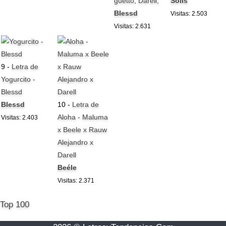
guetto, Darell,
Solís
Blessd
Visitas: 2.503
Visitas: 2.631
9 -
Letra de
Yogurcito -
Blessd
Blessd
10 -
Letra de
Aloha - Maluma
Visitas: 2.403
x Beele x Rauw
Alejandro x
Darell
Beéle
Visitas: 2.371
Top 100