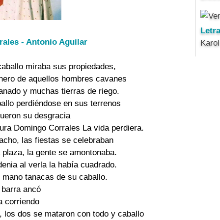
Letr
ales - Antonio Aguilar
Karo
aballo miraba sus propiedades,
nero de aquellos hombres cavanes
ganado y muchas tierras de riego.
allo perdiéndose en sus terrenos
fueron su desgracia
tura Domingo Corrales La vida perdiera.
cho, las fiestas se celebraban
a plaza, la gente se amontonaba.
denia al verla la había cuadrado.
n mano tanacas de su caballo.
 barra ancó
a corriendo
, los dos se mataron con todo y caballo