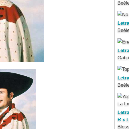
Beél
Letr
Beél
Letr
Gabri
Letra
Beél
Letr
R x 
Bles