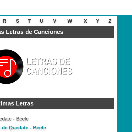
R
S
T
U
V
W
X
Y
Z
s Letras de Canciones
timas Letras
a de Quedate - Beele