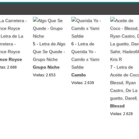
-
Letra de La
rretera -
5 -
Letra de Algo
6 -
Letra de
ince Royce
Que Se Quede -
Querida Yo -
ince Royce
Grupo Niche
Camilo x Yami
Grupo Niche
Safdie
7 -
Letra de
itas: 2.688
Camilo
Aceite de Coco
Visitas: 2.653
Blessd, Ryan
Visitas: 2.639
Castro, De La
guetto, Darell,
Blessd
Visitas: 2.628