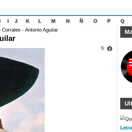
H
I
J
K
L
M
N
Ñ
O
P
Q
Corrales - Antonio Aguilar
Ma
uilar
Ul
Letr