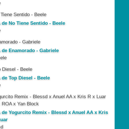
e
a de No Tiene Sentido - Beele
e
a de Enamorado - Gabriele
ele
 de Top Diesel - Beele
e
a de Yogurcito Remix - Blessd x Anuel AA x Kris
Luar
sd