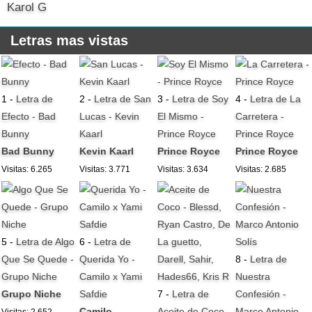
Karol G
Letras mas vistas
1 -
Letra de
2 -
Letra de San
3 -
Letra de Soy
4 -
Letra de La
Efecto - Bad
Lucas - Kevin
El Mismo -
Carretera -
Bunny
Kaarl
Prince Royce
Prince Royce
Bad Bunny
Kevin Kaarl
Prince Royce
Prince Royce
Visitas: 6.265
Visitas: 3.771
Visitas: 3.634
Visitas: 2.685
5 -
Letra de Algo
6 -
Letra de
Que Se Quede -
Querida Yo -
8 -
Letra de
Grupo Niche
Camilo x Yami
Nuestra
Grupo Niche
Safdie
7 -
Letra de
Confesión -
Camilo
Aceite de Coco -
Marco Antonio