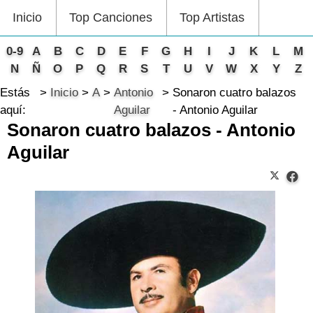
Inicio
Top Canciones
Top Artistas
0-9
A
B
C
D
E
F
G
H
I
J
K
L
M
N
Ñ
O
P
Q
R
S
T
U
V
W
X
Y
Z
Estás
Inicio
A
Antonio
Sonaron cuatro balazos
aquí:
Aguilar
- Antonio Aguilar
Sonaron cuatro balazos - Antonio
Aguilar