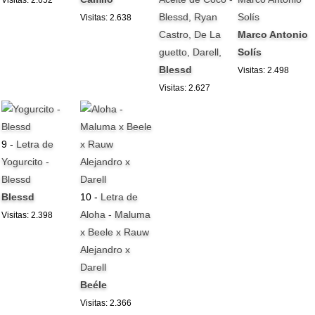
Visitas: 2.652
Blessd, Ryan
Solís
Visitas: 2.638
Castro, De La
Marco Antonio
guetto, Darell,
Solís
Blessd
Visitas: 2.498
Visitas: 2.627
9 -
Letra de
Yogurcito -
Blessd
Blessd
10 -
Letra de
Aloha - Maluma
Visitas: 2.398
x Beele x Rauw
Alejandro x
Darell
Beéle
Visitas: 2.366