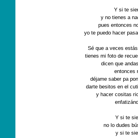
Y si te sie
y no tienes a na
pues entonces no
yo te puedo hacer pasar
Sé que a veces estás 
tienes mi foto de recue
dicen que anda
entonces 
déjame saber pa pon
darte besitos en el cuti
y hacer cositas r
enfatizánd
Y si te si
no lo dudes bú
y si te si