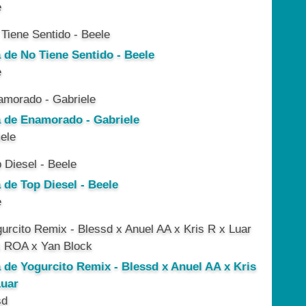
e
a de No Tiene Sentido - Beele
e
a de Enamorado - Gabriele
ele
 de Top Diesel - Beele
e
a de Yogurcito Remix - Blessd x Anuel AA x Kris
Luar
sd