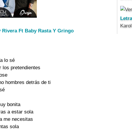
Letr
Karo
y Rivera Ft Baby Rasta Y Gringo
 los pretendientes 

ose 

o hombres detrás de ti 

sé 

uy bonita 

as a estar sola 

ía me necesitas 

ntas sola 
