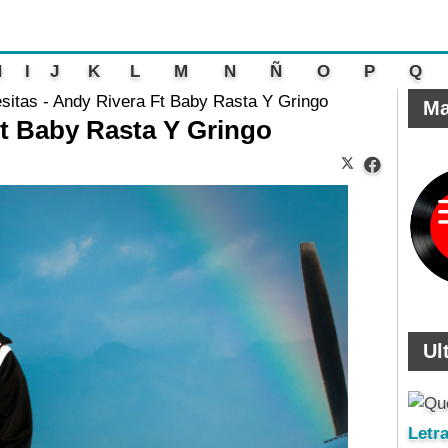
H
I
J
K
L
M
N
Ñ
O
P
Q
sitas - Andy Rivera Ft Baby Rasta Y Gringo
Ma
Ft Baby Rasta Y Gringo
Ul
Letr