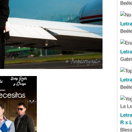
Beél
Letr
Beél
Letr
Gabri
Letra
Beél
Letr
R x 
Bles