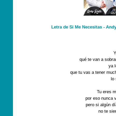
Letra de Si Me Necesitas - And
	Ya lo sé

qué te van a sobrar
ya l
que tu vas a tener much
lo 
Tu eres m
por eso nunca v
pero si algún d
no te sie