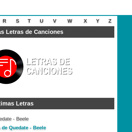
R
S
T
U
V
W
X
Y
Z
s Letras de Canciones
timas Letras
a de Quedate - Beele