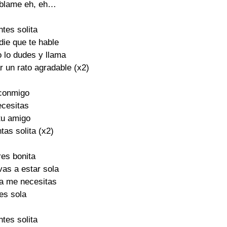
áblame eh, eh…

ntes solita 

die que te hable 

 lo dudes y llama

 un rato agradable (x2)

conmigo 

cesitas 

tu amigo 

tas solita (x2)

es bonita 

as a estar sola 

ía me necesitas 

es sola 

ntes solita 
