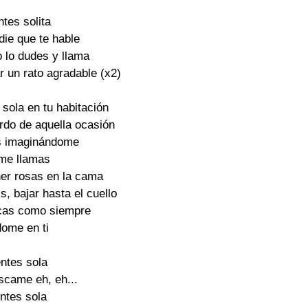
ntes solita 

die que te hable 

 lo dudes y llama

 un rato agradable (x2)

sola en tu habitación 

rdo de aquella ocasión 

s imaginándome 

me llamas 

er rosas en la cama 

s, bajar hasta el cuello

icas como siempre 

ome en ti 

entes sola 

scame eh, eh...

entes sola 
