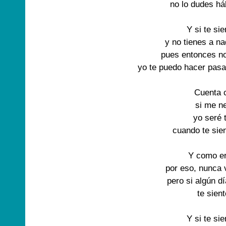
no lo dudes h
Y si te sie
y no tienes a na
pues entonces no
yo te puedo hacer pasar
Cuenta 
si me ne
yo seré 
cuando te sien
Y como er
por eso, nunca v
pero si algún d
te sient
Y si te sie