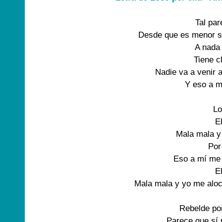
Tal pa
Desde que es menor s
A nada
Tiene c
Nadie va a venir 
Y eso a m
L
E
Mala mala y
Por
Eso a mí me
E
Mala mala y yo me aloc
Rebelde po
Parece que sí 