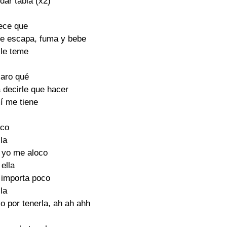
dar tabla (x2)
rece que
e escapa, fuma y bebe
 le teme
laro qué
a decirle que hacer
í me tiene
oco
lla
 yo me aloco
 ella
 importa poco
lla
o por tenerla, ah ah ahh