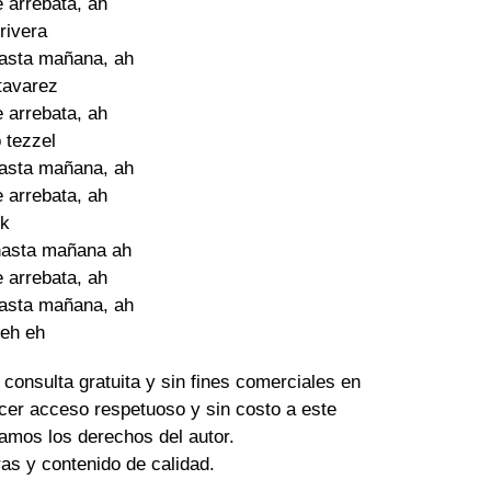
e arrebata, ah
rivera
hasta mañana, ah
tavarez
e arrebata, ah
 tezzel
hasta mañana, ah
e arrebata, ah
Jk
hasta mañana ah
e arrebata, ah
hasta mañana, ah
yeh eh
 consulta gratuita y sin fines comerciales en
cer acceso respetuoso y sin costo a este
amos los derechos del autor.
tras y contenido de calidad.