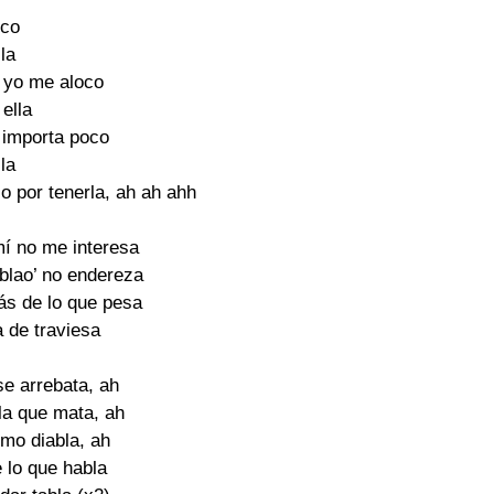
oco
lla
 yo me aloco
 ella
 importa poco
lla
o por tenerla, ah ah ahh
mí no me interesa
blao’ no endereza
ás de lo que pesa
a de traviesa
se arrebata, ah
 la que mata, ah
omo diabla, ah
 lo que habla