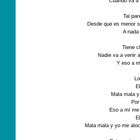
Cuando va a 
Tal pa
Desde que es menor s
A nada
Tiene c
Nadie va a venir 
Y eso a m
L
E
Mala mala y
Por
Eso a mí me
E
Mala mala y yo me aloc