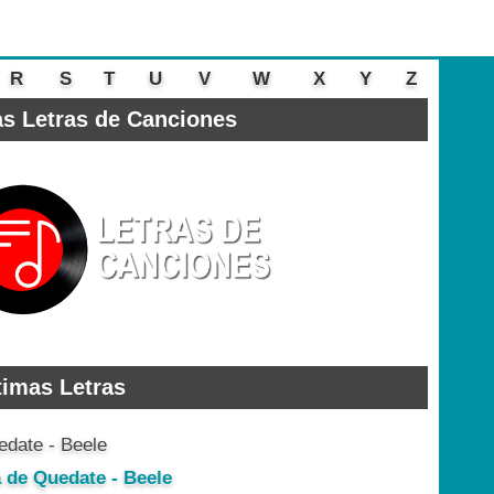
R
S
T
U
V
W
X
Y
Z
s Letras de Canciones
timas Letras
a de Quedate - Beele