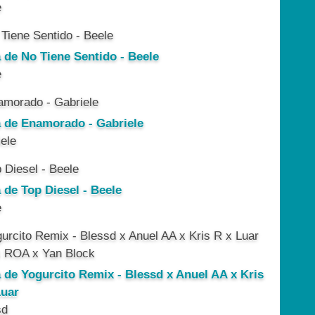
e
a de No Tiene Sentido - Beele
e
a de Enamorado - Gabriele
ele
 de Top Diesel - Beele
e
a de Yogurcito Remix - Blessd x Anuel AA x Kris
Luar
sd