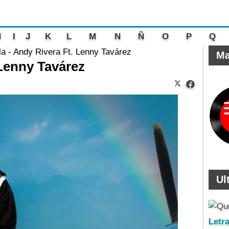
H
I
J
K
L
M
N
Ñ
O
P
Q
la - Andy Rivera Ft. Lenny Tavárez
Ma
 Lenny Tavárez
Ul
Letr