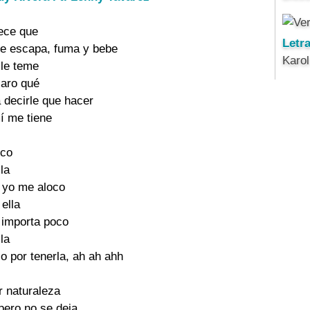
rece que
Letr
e escapa, fuma y bebe
Karo
 le teme
laro qué
a decirle que hacer
í me tiene
oco
lla
 yo me aloco
 ella
 importa poco
lla
o por tenerla, ah ah ahh
r naturaleza
pero no se deja