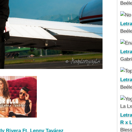
Beél
Letr
Beél
Letr
Gabri
Letra
Beél
Letr
R x 
Bles
ndy Rivera Ft. Lenny Tavárez