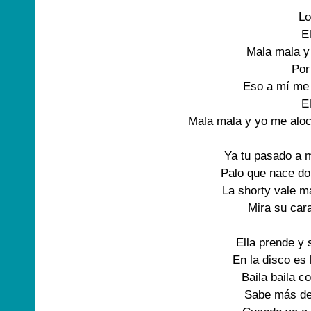
L
E
Mala mala y
Por
Eso a mí me
E
Mala mala y yo me aloc
Ya tu pasado a 
Palo que nace do
La shorty vale m
Mira su car
Ella prende y 
En la disco es
Baila baila c
Sabe más de