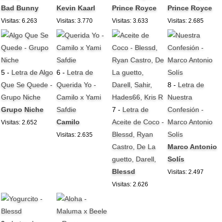
Bad Bunny
Kevin Kaarl
Prince Royce
Prince Royce
Visitas: 6.263
Visitas: 3.770
Visitas: 3.633
Visitas: 2.685
5 -
Letra de Algo
6 -
Letra de
Que Se Quede -
Querida Yo -
8 -
Letra de
Grupo Niche
Camilo x Yami
Nuestra
Grupo Niche
Safdie
7 -
Letra de
Confesión -
Camilo
Aceite de Coco -
Marco Antonio
Visitas: 2.652
Blessd, Ryan
Solís
Visitas: 2.635
Castro, De La
Marco Antonio
guetto, Darell,
Solís
Blessd
Visitas: 2.497
Visitas: 2.626