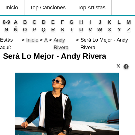
Inicio
Top Canciones
Top Artistas
0-9
A
B
C
D
E
F
G
H
I
J
K
L
M
N
Ñ
O
P
Q
R
S
T
U
V
W
X
Y
Z
Estás
Inicio
A
Andy
Será Lo Mejor - Andy
aquí:
Rivera
Rivera
Será Lo Mejor - Andy Rivera