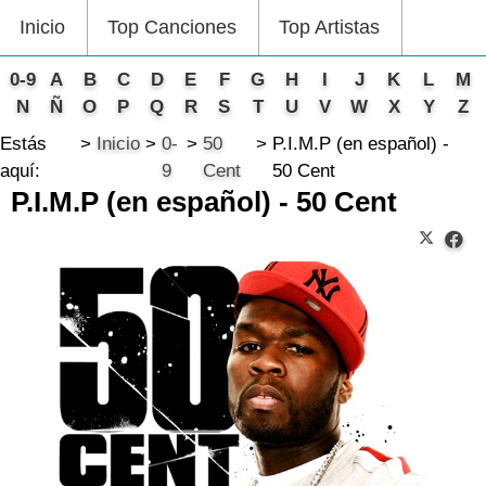
Inicio
Top Canciones
Top Artistas
0-9
A
B
C
D
E
F
G
H
I
J
K
L
M
N
Ñ
O
P
Q
R
S
T
U
V
W
X
Y
Z
Estás
Inicio
0-
50
P.I.M.P (en español) -
aquí:
9
Cent
50 Cent
P.I.M.P (en español) - 50 Cent