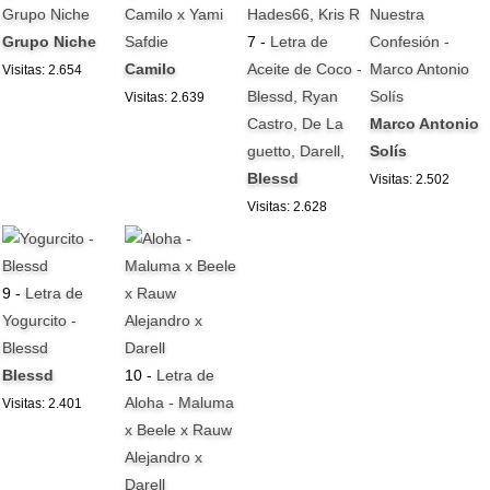
Grupo Niche
Camilo x Yami
Nuestra
Grupo Niche
Safdie
7 -
Letra de
Confesión -
Camilo
Aceite de Coco -
Marco Antonio
Visitas: 2.654
Blessd, Ryan
Solís
Visitas: 2.639
Castro, De La
Marco Antonio
guetto, Darell,
Solís
Blessd
Visitas: 2.502
Visitas: 2.628
9 -
Letra de
Yogurcito -
Blessd
Blessd
10 -
Letra de
Aloha - Maluma
Visitas: 2.401
x Beele x Rauw
Alejandro x
Darell