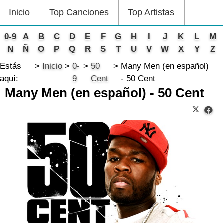
Inicio
Top Canciones
Top Artistas
0-9
A
B
C
D
E
F
G
H
I
J
K
L
M
N
Ñ
O
P
Q
R
S
T
U
V
W
X
Y
Z
Estás
Inicio
0-
50
Many Men (en español)
aquí:
9
Cent
- 50 Cent
Many Men (en español) - 50 Cent