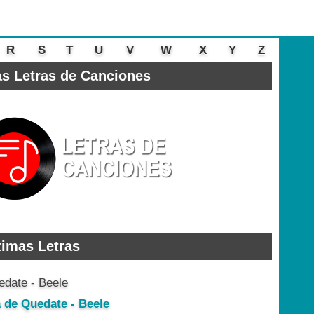
R
S
T
U
V
W
X
Y
Z
s Letras de Canciones
timas Letras
a de Quedate - Beele