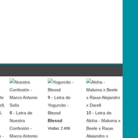
9 -
Letra de
Yogurcito -
8 -
Letra de
Blessd
10 -
Letra de
Nuestra
Blessd
Aloha - Maluma x
Confesión -
Beele x Rauw
Visitas: 2.406
 -
Marco Antonio
Alejandro x