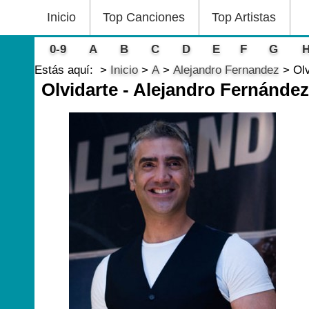
Inicio
Top Canciones
Top Artistas
0-9
A
B
C
D
E
F
G
Estás aquí:
Inicio
A
Alejandro Fernandez
Olv
Olvidarte - Alejandro Fernández