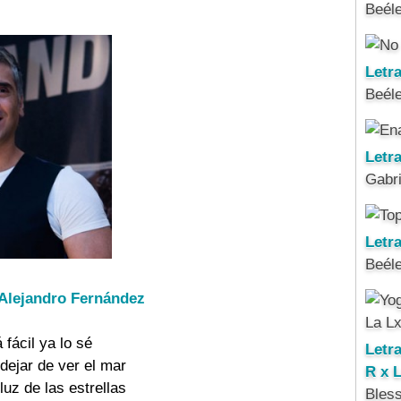
Beél
Letr
Beél
Letr
Gabri
Letra
Beél
- Alejandro Fernández
 fácil ya lo sé
Letr
dejar de ver el mar
R x 
luz de las estrellas
Bles