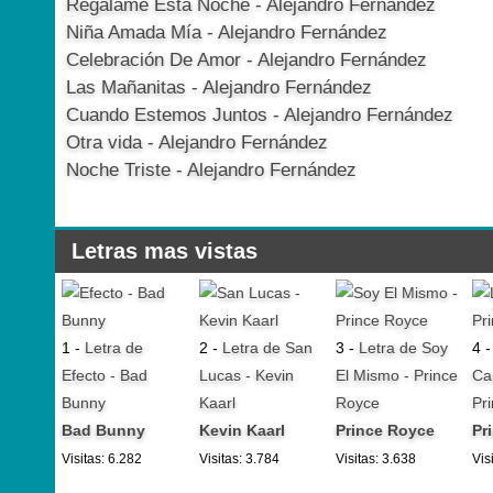
Regálame Esta Noche - Alejandro Fernández
Niña Amada Mía - Alejandro Fernández
Celebración De Amor - Alejandro Fernández
Las Mañanitas - Alejandro Fernández
Cuando Estemos Juntos - Alejandro Fernández
Otra vida - Alejandro Fernández
Noche Triste - Alejandro Fernández
Letras mas vistas
1 -
Letra de
2 -
Letra de San
3 -
Letra de Soy
4 
Efecto - Bad
Lucas - Kevin
El Mismo - Prince
Ca
Bunny
Kaarl
Royce
Pr
Bad Bunny
Kevin Kaarl
Prince Royce
Pr
Visitas: 6.282
Visitas: 3.784
Visitas: 3.638
Vis