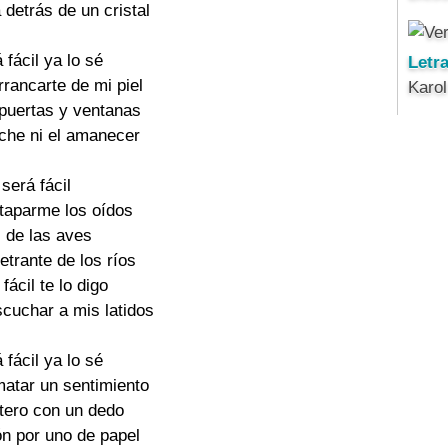
a detrás de un cristal
 fácil ya lo sé
Letr
rancarte de mi piel
Karo
 puertas y ventanas
oche ni el amanecer
 será fácil
taparme los oídos
s de las aves
etrante de los ríos
fácil te lo digo
scuchar a mis latidos
 fácil ya lo sé
atar un sentimiento
ntero con un dedo
n por uno de papel