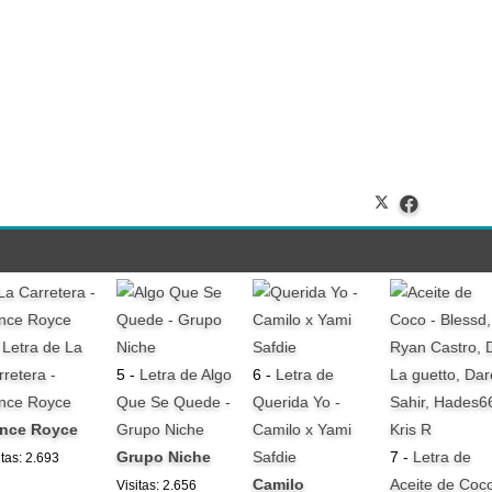
-
Letra de La
rretera -
5 -
Letra de Algo
6 -
Letra de
ince Royce
Que Se Quede -
Querida Yo -
ince Royce
Grupo Niche
Camilo x Yami
Grupo Niche
Safdie
7 -
Letra de
itas: 2.693
Camilo
Aceite de Coco
Visitas: 2.656