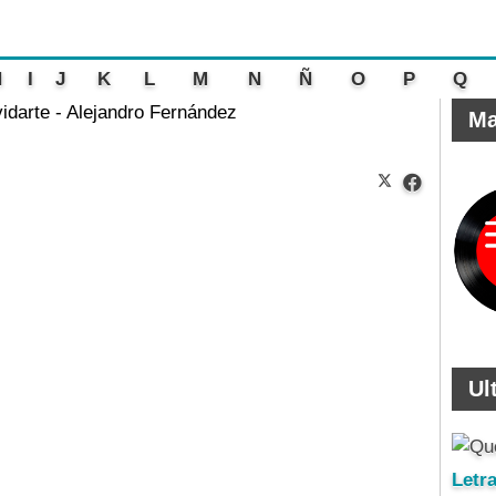
H
I
J
K
L
M
N
Ñ
O
P
Q
idarte - Alejandro Fernández
Ma
Ul
Letr