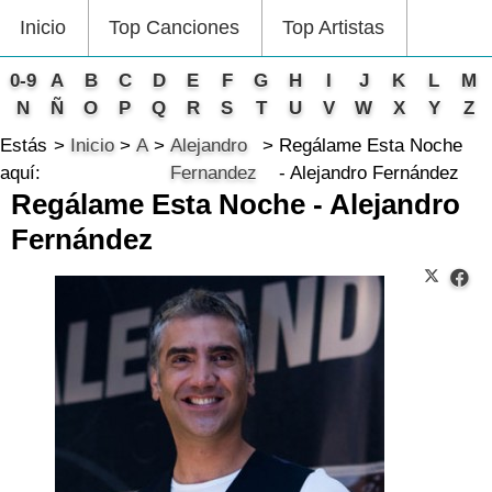
Inicio
Top Canciones
Top Artistas
0-9
A
B
C
D
E
F
G
H
I
J
K
L
M
N
Ñ
O
P
Q
R
S
T
U
V
W
X
Y
Z
Estás
Inicio
A
Alejandro
Regálame Esta Noche
aquí:
Fernandez
- Alejandro Fernández
Regálame Esta Noche - Alejandro
Fernández