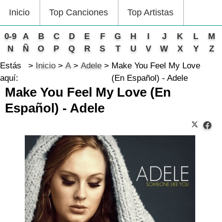
Inicio
Top Canciones
Top Artistas
0-9
A
B
C
D
E
F
G
H
I
J
K
L
M
N
Ñ
O
P
Q
R
S
T
U
V
W
X
Y
Z
Estás
Inicio
A
Adele
Make You Feel My Love
aquí:
(En Español) - Adele
Make You Feel My Love (En
Español) - Adele