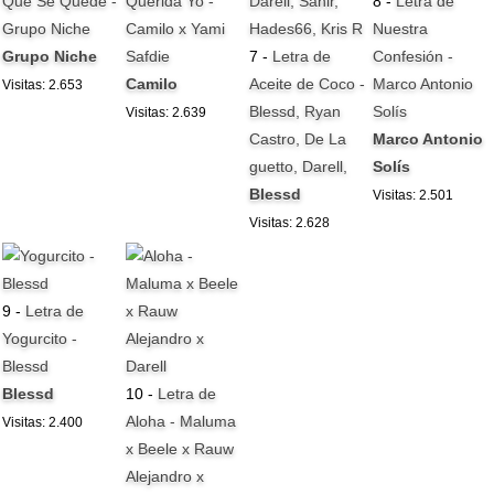
Que Se Quede -
Querida Yo -
8 -
Letra de
Grupo Niche
Camilo x Yami
Nuestra
Grupo Niche
Safdie
7 -
Letra de
Confesión -
Camilo
Aceite de Coco -
Marco Antonio
Visitas: 2.653
Blessd, Ryan
Solís
Visitas: 2.639
Castro, De La
Marco Antonio
guetto, Darell,
Solís
Blessd
Visitas: 2.501
Visitas: 2.628
9 -
Letra de
Yogurcito -
Blessd
Blessd
10 -
Letra de
Aloha - Maluma
Visitas: 2.400
x Beele x Rauw
Alejandro x