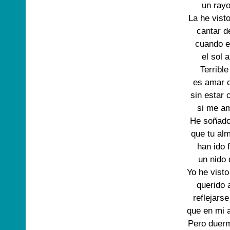
un rayo
La he vist
cantar d
cuando e
el sol 
Terrible
es amar 
sin estar
si me a
He soñado
que tu al
han ido
un nido
Yo he visto
querido
reflejars
que en mi 
Pero duerm