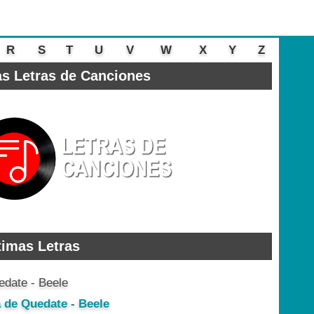
R
S
T
U
V
W
X
Y
Z
s Letras de Canciones
timas Letras
a de Quedate - Beele