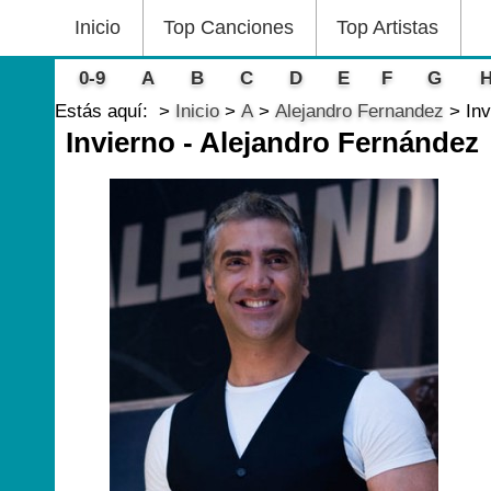
Inicio
Top Canciones
Top Artistas
0-9
A
B
C
D
E
F
G
Estás aquí:
Inicio
A
Alejandro Fernandez
Inv
Invierno - Alejandro Fernández