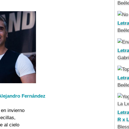
Beél
Letr
Beél
Letr
Gabri
Letra
Beél
 Alejandro Fernández
 en invierno
Letr
vecillas,
R x 
e al cielo
Bles