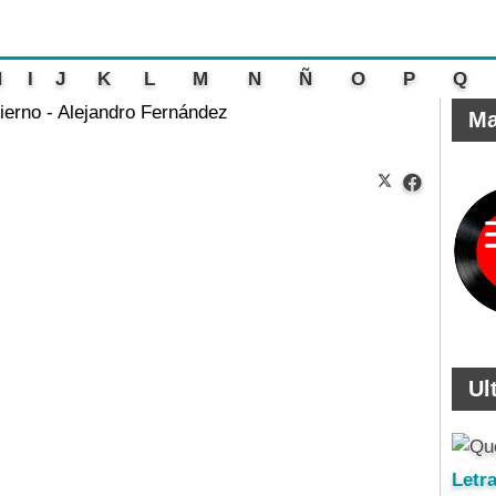
H
I
J
K
L
M
N
Ñ
O
P
Q
ierno - Alejandro Fernández
Ma
Ul
Letr