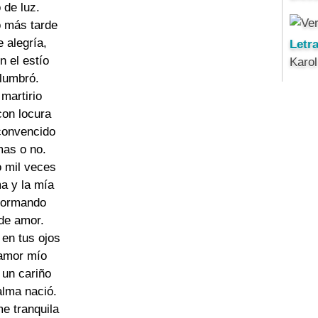
 de luz.
o más tarde
e alegría,
Letr
n el estío
Karo
alumbró.
 martirio
con locura
 convencido
mas o no.
 mil veces
ma y la mía
 formando
 de amor.
 en tus ojos
 amor mío
e un cariño
alma nació.
e tranquila