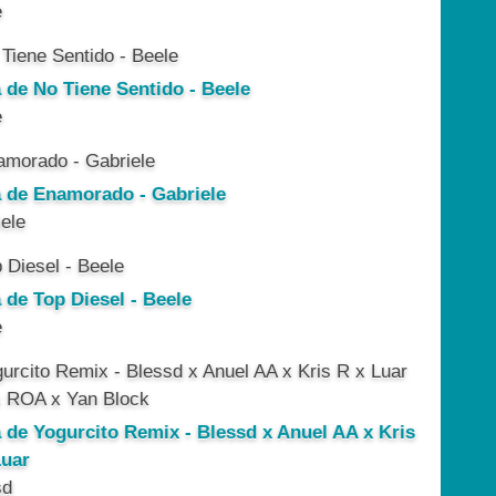
e
a de No Tiene Sentido - Beele
e
a de Enamorado - Gabriele
ele
 de Top Diesel - Beele
e
a de Yogurcito Remix - Blessd x Anuel AA x Kris
Luar
sd