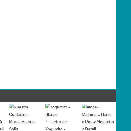
9 -
Letra de
Yogurcito -