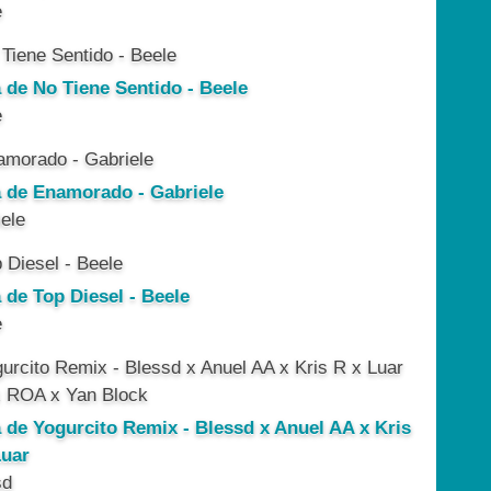
e
a de No Tiene Sentido - Beele
e
a de Enamorado - Gabriele
ele
 de Top Diesel - Beele
e
a de Yogurcito Remix - Blessd x Anuel AA x Kris
Luar
sd