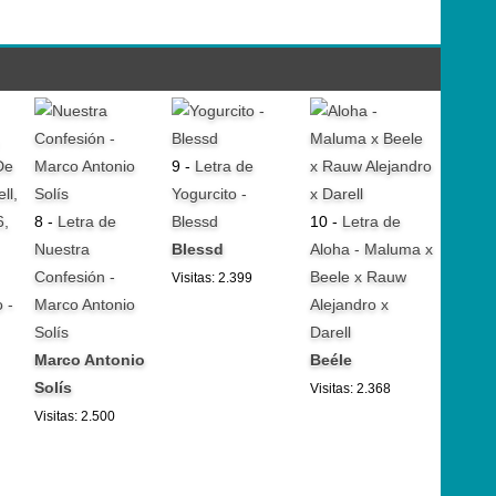
9 -
Letra de
Yogurcito -
8 -
Letra de
Blessd
10 -
Letra de
Nuestra
Blessd
Aloha - Maluma x
Confesión -
Beele x Rauw
Visitas: 2.399
 -
Marco Antonio
Alejandro x
Solís
Darell
Marco Antonio
Beéle
Solís
Visitas: 2.368
Visitas: 2.500