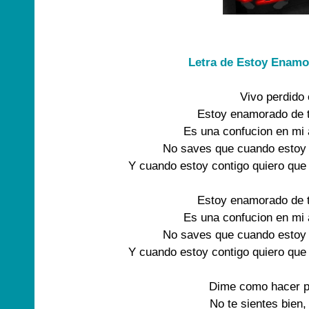
Letra de Estoy Enamor
Vivo perdido 
Estoy enamorado de ti
Es una confucion en mi
No saves que cuando estoy c
Y cuando estoy contigo quiero que 
Estoy enamorado de ti
Es una confucion en mi
No saves que cuando estoy c
Y cuando estoy contigo quiero que 
Dime como hacer pa
No te sientes bien,