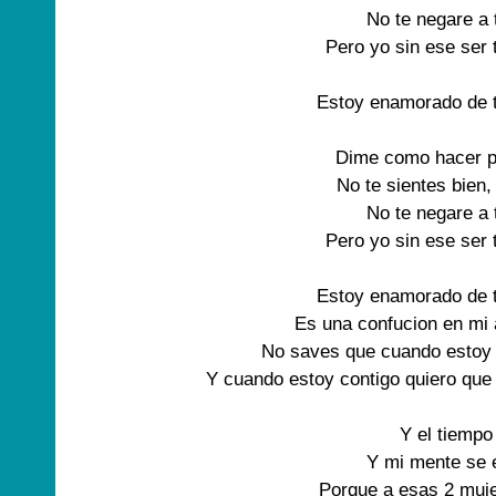
No te negare a 
Pero yo sin ese ser t
Estoy enamorado de ti
Dime como hacer pa
No te sientes bien,
No te negare a 
Pero yo sin ese ser t
Estoy enamorado de ti
Es una confucion en mi
No saves que cuando estoy c
Y cuando estoy contigo quiero que 
Y el tiempo
Y mi mente se 
Porque a esas 2 muj