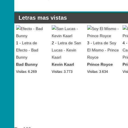
Letras mas vistas
1 -
Letra de
2 -
Letra de San
3 -
Letra de Soy
4 
Efecto - Bad
Lucas - Kevin
El Mismo - Prince
Ca
Bunny
Kaarl
Royce
Pr
Bad Bunny
Kevin Kaarl
Prince Royce
Pr
Visitas: 6.269
Visitas: 3.773
Visitas: 3.634
Vis