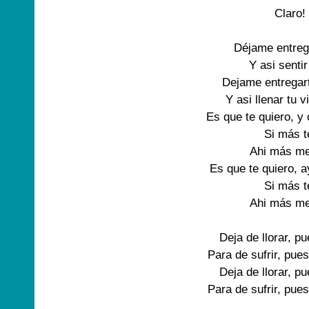
Claro! 
Déjame entrega
Y asi sentir
Dejame entregart
Y asi llenar tu v
Es que te quiero, y
Si más t
Ahi más me
Es que te quiero, a
Si más t
Ahi más me
Deja de llorar, pu
Para de sufrir, pues
Deja de llorar, pu
Para de sufrir, pues