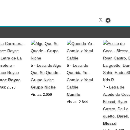
-
Letra de La
rretera -
5 -
Letra de Algo
6 -
Letra de
ince Royce
Que Se Quede -
Querida Yo -
ince Royce
Grupo Niche
Camilo x Yami
Grupo Niche
Safdie
7 -
Letra de
itas: 2.693
Camilo
Aceite de Coco
Visitas: 2.656
Blessd, Ryan
Visitas: 2.644
Castro, De La
guetto, Darell,
Blessd