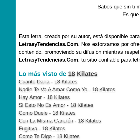
Sabes que sin ti 
Es que 
Esta letra, creada por su autor, está disponible para
LetrasyTendencias.Com
. Nos esforzamos por ofre
contenido, promoviendo su difusión mientras respet
LetrasyTendencias.Com
, tu sitio confiable para le
Lo más visto de
18 Kilates
Cuanto Daria - 18 Kilates
Nadie Te Va A Amar Como Yo - 18 Kilates
Hay Amor - 18 Kilates
Si Esto No Es Amor - 18 Kilates
Como Duele - 18 Kilates
Con La Misma Canción - 18 Kilates
Fugitiva - 18 Kilates
Como Te Digo - 18 Kilates