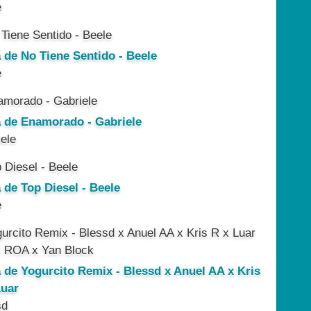
e
a de No Tiene Sentido - Beele
e
a de Enamorado - Gabriele
ele
 de Top Diesel - Beele
e
a de Yogurcito Remix - Blessd x Anuel AA x Kris
Luar
sd