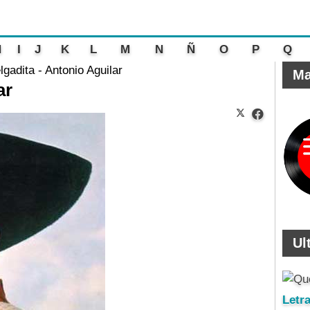
H
I
J
K
L
M
N
Ñ
O
P
Q
lgadita - Antonio Aguilar
Ma
ar
Ul
Letr