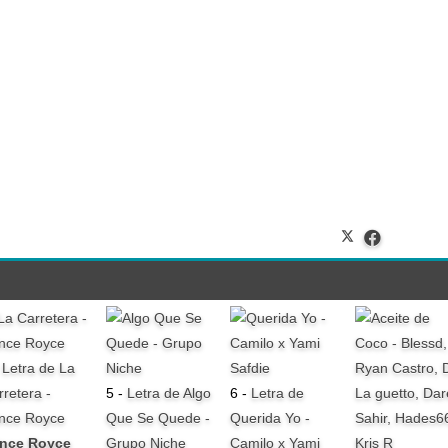
-
Letra de La
rretera -
5 -
Letra de Algo
6 -
Letra de
ince Royce
Que Se Quede -
Querida Yo -
ince Royce
Grupo Niche
Camilo x Yami