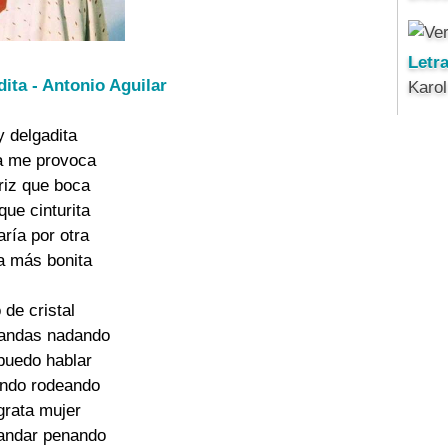
Letr
dita - Antonio Aguilar
Karo
y delgadita
a me provoca
riz que boca
que cinturita
aría por otra
a más bonita
 de cristal
 andas nadando
puedo hablar
ando rodeando
grata mujer
andar penando