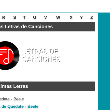
R
S
T
U
V
W
X
Y
Z
s Letras de Canciones
timas Letras
a de Quedate - Beele