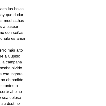
caen las hojas
 hay que dudar
las muchachas
s a pasear
 no con señas
rechulo es amar
erro más alto
rle a Cupido
a la campana
tocaba olvido
 a esa ingrata
a no eh podido
e contesto
corte al pino
e sea celosa
o su destino