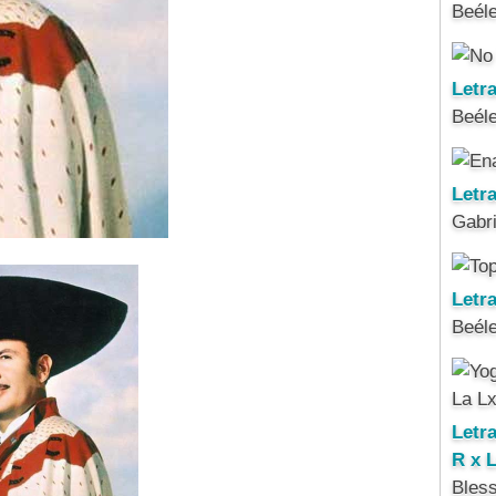
Beél
Letr
Beél
Letr
Gabri
Letra
Beél
Letr
R x 
Bles