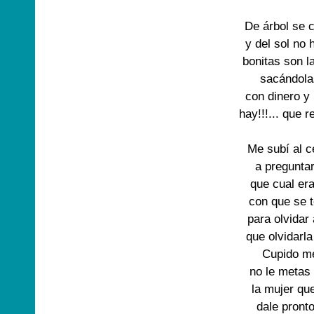
De árbol se 
y del sol no
bonitas son 
sacándola
con dinero y
hay!!!... que 
Me subí al c
a pregunta
que cual er
con que se 
para olvidar
que olvidarl
Cupido m
no le metas 
la mujer qu
dale pront