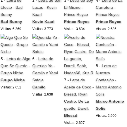
1 -
Letra de
2 -
Letra de San
3 -
Letra de Soy
4 -
Letra de La
Efecto - Bad
Lucas - Kevin
El Mismo -
Carretera -
Bunny
Kaarl
Prince Royce
Prince Royce
Bad Bunny
Kevin Kaarl
Prince Royce
Prince Royce
Visitas: 6.269
Visitas: 3.773
Visitas: 3.634
Visitas: 2.686
5 -
Letra de Algo
6 -
Letra de
Que Se Quede -
Querida Yo -
8 -
Letra de
Grupo Niche
Camilo x Yami
Nuestra
Grupo Niche
Safdie
7 -
Letra de
Confesión -
Camilo
Aceite de Coco -
Marco Antonio
Visitas: 2.652
Blessd, Ryan
Solís
Visitas: 2.638
Castro, De La
Marco Antonio
guetto, Darell,
Solís
Blessd
Visitas: 2.500
Visitas: 2.627