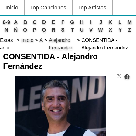
Inicio
Top Canciones
Top Artistas
0-9
A
B
C
D
E
F
G
H
I
J
K
L
M
N
Ñ
O
P
Q
R
S
T
U
V
W
X
Y
Z
Estás
Inicio
A
Alejandro
CONSENTIDA -
aquí:
Fernandez
Alejandro Fernández
CONSENTIDA - Alejandro
Fernández