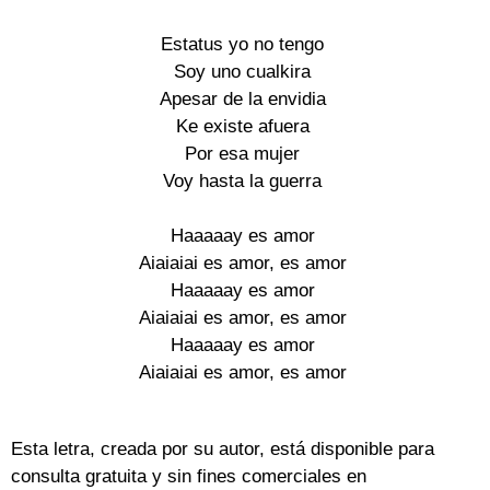
Estatus yo no tengo

Soy uno cualkira

Apesar de la envidia

Ke existe afuera

Por esa mujer

Voy hasta la guerra

Haaaaay es amor

Aiaiaiai es amor, es amor

Haaaaay es amor

Aiaiaiai es amor, es amor

Haaaaay es amor

Aiaiaiai es amor, es amor

Esta letra, creada por su autor, está disponible para
consulta gratuita y sin fines comerciales en