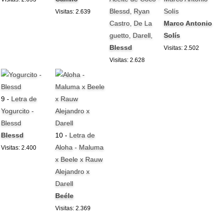
Blessd, Ryan
Solís
Visitas: 2.639
Castro, De La
Marco Antonio
guetto, Darell,
Solís
Blessd
Visitas: 2.502
Visitas: 2.628
9 -
Letra de
Yogurcito -
Blessd
Blessd
10 -
Letra de
Aloha - Maluma
Visitas: 2.400
x Beele x Rauw
Alejandro x
Darell
Beéle
Visitas: 2.369