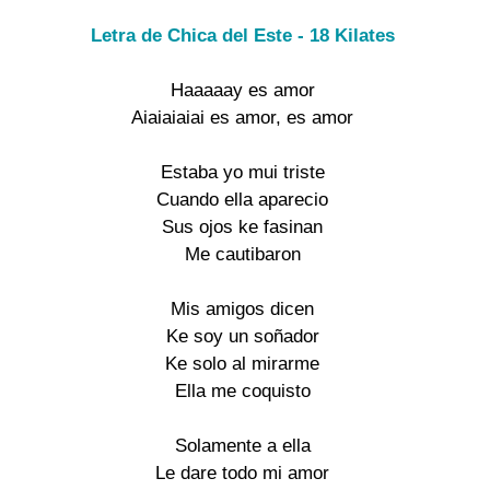
Letra de Chica del Este - 18 Kilates
Haaaaay es amor

Aiaiaiaiai es amor, es amor

Estaba yo mui triste

Cuando ella aparecio

Sus ojos ke fasinan

Me cautibaron

Mis amigos dicen

Ke soy un soñador

Ke solo al mirarme

Ella me coquisto

Solamente a ella

Le dare todo mi amor
