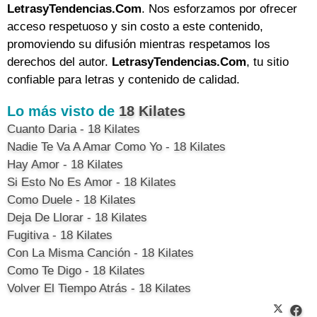
LetrasyTendencias.Com
. Nos esforzamos por ofrecer
acceso respetuoso y sin costo a este contenido,
promoviendo su difusión mientras respetamos los
derechos del autor.
LetrasyTendencias.Com
, tu sitio
confiable para letras y contenido de calidad.
Lo más visto de
18 Kilates
Cuanto Daria - 18 Kilates
Nadie Te Va A Amar Como Yo - 18 Kilates
Hay Amor - 18 Kilates
Si Esto No Es Amor - 18 Kilates
Como Duele - 18 Kilates
Deja De Llorar - 18 Kilates
Fugitiva - 18 Kilates
Con La Misma Canción - 18 Kilates
Como Te Digo - 18 Kilates
Volver El Tiempo Atrás - 18 Kilates