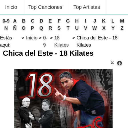
Inicio
Top Canciones
Top Artistas
0-9
A
B
C
D
E
F
G
H
I
J
K
L
M
N
Ñ
O
P
Q
R
S
T
U
V
W
X
Y
Z
Estás
Inicio
0-
18
Chica del Este - 18
aquí:
9
Kilates
Kilates
Chica del Este - 18 Kilates