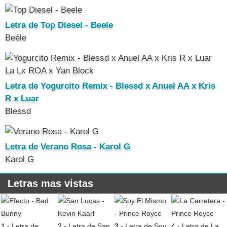
Letra de Top Diesel - Beele
Beéle
Letra de Yogurcito Remix - Blessd x Anuel AA x Kris
R x Luar
Blessd
Letra de Verano Rosa - Karol G
Karol G
Letras mas vistas
1 -
Letra de
2 -
Letra de San
3 -
Letra de Soy
4 -
Letra de La