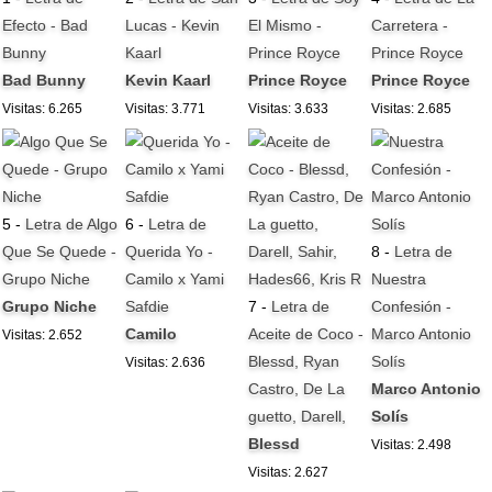
Efecto - Bad
Lucas - Kevin
El Mismo -
Carretera -
Bunny
Kaarl
Prince Royce
Prince Royce
Bad Bunny
Kevin Kaarl
Prince Royce
Prince Royce
Visitas: 6.265
Visitas: 3.771
Visitas: 3.633
Visitas: 2.685
5 -
Letra de Algo
6 -
Letra de
Que Se Quede -
Querida Yo -
8 -
Letra de
Grupo Niche
Camilo x Yami
Nuestra
Grupo Niche
Safdie
7 -
Letra de
Confesión -
Camilo
Aceite de Coco -
Marco Antonio
Visitas: 2.652
Blessd, Ryan
Solís
Visitas: 2.636
Castro, De La
Marco Antonio
guetto, Darell,
Solís
Blessd
Visitas: 2.498
Visitas: 2.627