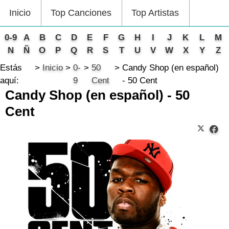
Inicio
Top Canciones
Top Artistas
0-9
A
B
C
D
E
F
G
H
I
J
K
L
M
N
Ñ
O
P
Q
R
S
T
U
V
W
X
Y
Z
Estás
Inicio
0-
50
Candy Shop (en español)
aquí:
9
Cent
- 50 Cent
Candy Shop (en español) - 50
Cent