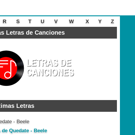
R
S
T
U
V
W
X
Y
Z
s Letras de Canciones
timas Letras
a de Quedate - Beele