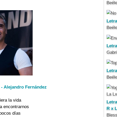
Beél
Letr
Beél
Letr
Gabri
Letra
Beél
 - Alejandro Fernández
era la vida
Letr
a encontrarnos
R x 
 pocos días
Bles