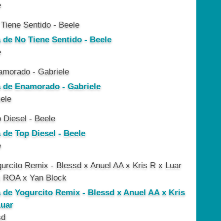
e
a de No Tiene Sentido - Beele
e
a de Enamorado - Gabriele
ele
 de Top Diesel - Beele
e
a de Yogurcito Remix - Blessd x Anuel AA x Kris
Luar
sd