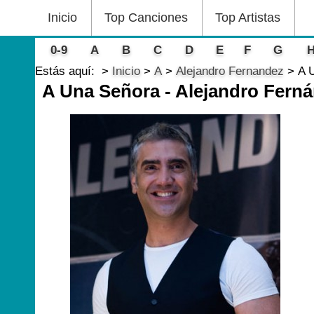
Inicio
Top Canciones
Top Artistas
0-9
A
B
C
D
E
F
G
Estás aquí:
Inicio
A
Alejandro Fernandez
A 
A Una Señora - Alejandro Fern