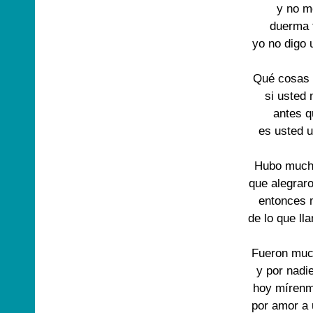
y no m
duerma 
yo no digo 
Qué cosas 
si usted
antes 
es usted 
Hubo much
que alegrar
entonces 
de lo que ll
Fueron mu
y por nadi
hoy mírenm
por amor a