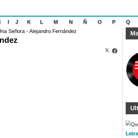
H
I
J
K
L
M
N
Ñ
O
P
Q
Una Señora - Alejandro Fernández
Ma
ández
Ul
Letr