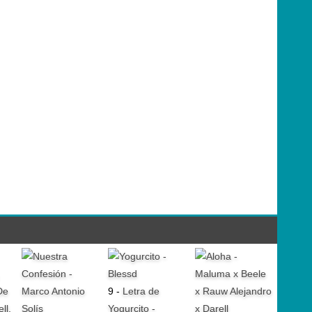
9 -
Letra de
Yogurcito -