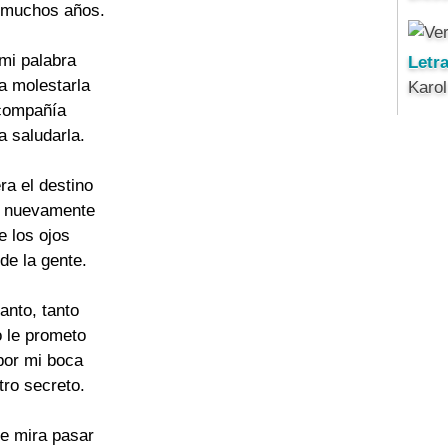
 muchos años.
 mi palabra
Letr
a molestarla
Karo
 compañía
 a saludarla.
ra el destino
s nuevamente
e los ojos
 de la gente.
tanto, tanto
o le prometo
por mi boca
tro secreto.
me mira pasar