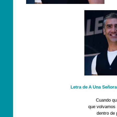
Letra de A Una Señora
Cuando qui
que volvamos 
dentro de