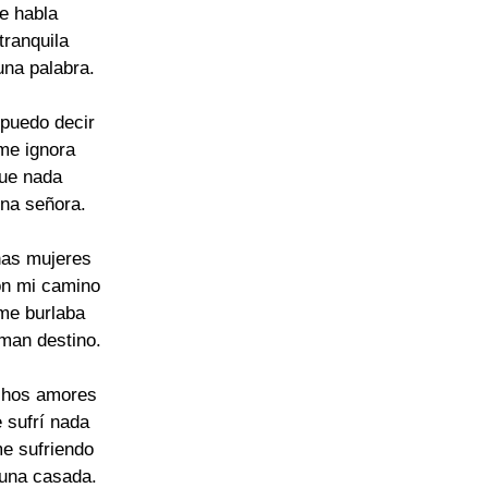
e habla
tranquila
una palabra.
puedo decir
 me ignora
que nada
una señora.
as mujeres
on mi camino
me burlaba
aman destino.
chos amores
e sufrí nada
e sufriendo
 una casada.