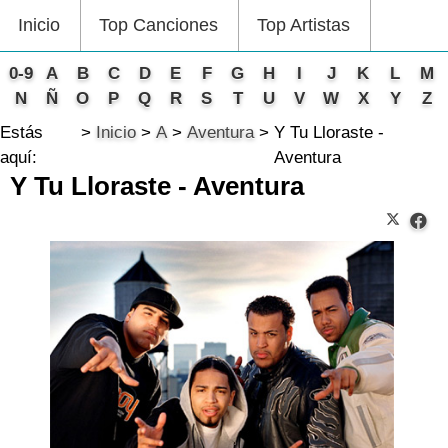
Inicio
Top Canciones
Top Artistas
0-9
A
B
C
D
E
F
G
H
I
J
K
L
M
N
Ñ
O
P
Q
R
S
T
U
V
W
X
Y
Z
Estás
Inicio
A
Aventura
Y Tu Lloraste -
aquí:
Aventura
Y Tu Lloraste - Aventura