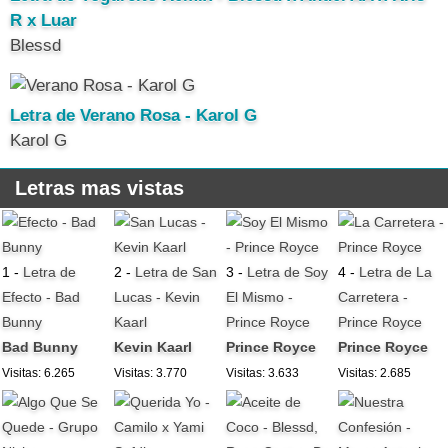
R x Luar
Blessd
Letra de Verano Rosa - Karol G
Karol G
Letras mas vistas
1 -
Letra de
2 -
Letra de San
3 -
Letra de Soy
4 -
Letra de La
Efecto - Bad
Lucas - Kevin
El Mismo -
Carretera -
Bunny
Kaarl
Prince Royce
Prince Royce
Bad Bunny
Kevin Kaarl
Prince Royce
Prince Royce
Visitas: 6.265
Visitas: 3.770
Visitas: 3.633
Visitas: 2.685