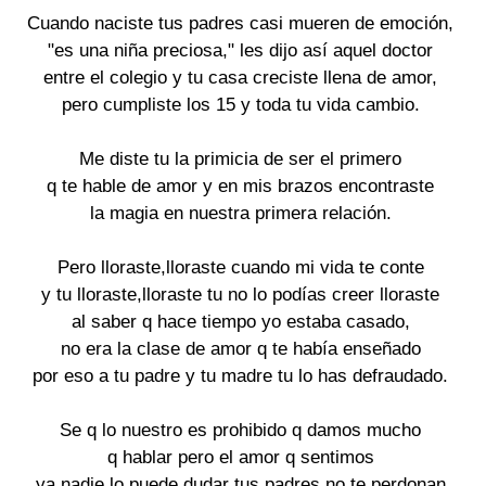
Cuando naciste tus padres casi mueren de emoción,

"es una niña preciosa," les dijo así aquel doctor

entre el colegio y tu casa creciste llena de amor,

pero cumpliste los 15 y toda tu vida cambio.

Me diste tu la primicia de ser el primero

q te hable de amor y en mis brazos encontraste

la magia en nuestra primera relación.

Pero lloraste,lloraste cuando mi vida te conte

y tu lloraste,lloraste tu no lo podías creer lloraste

al saber q hace tiempo yo estaba casado,

no era la clase de amor q te había enseñado

por eso a tu padre y tu madre tu lo has defraudado.

Se q lo nuestro es prohibido q damos mucho

q hablar pero el amor q sentimos

ya nadie lo puede dudar tus padres no te perdonan
