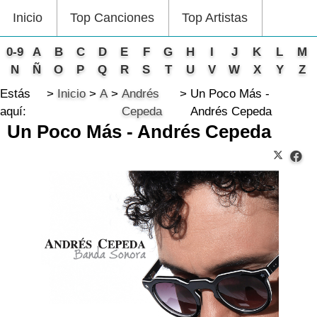
Inicio
Top Canciones
Top Artistas
0-9
A
B
C
D
E
F
G
H
I
J
K
L
M
N
Ñ
O
P
Q
R
S
T
U
V
W
X
Y
Z
Estás
Inicio
A
Andrés
Un Poco Más -
aquí:
Cepeda
Andrés Cepeda
Un Poco Más - Andrés Cepeda