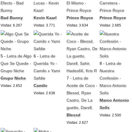
Efecto - Bad
Lucas - Kevin
El Mismo -
Carretera -
Bunny
Kaarl
Prince Royce
Prince Royce
Bad Bunny
Kevin Kaarl
Prince Royce
Prince Royce
Visitas: 6.267
Visitas: 3.771
Visitas: 3.634
Visitas: 2.685
5 -
Letra de Algo
6 -
Letra de
Que Se Quede -
Querida Yo -
8 -
Letra de
Grupo Niche
Camilo x Yami
Nuestra
Grupo Niche
Safdie
7 -
Letra de
Confesión -
Camilo
Aceite de Coco -
Marco Antonio
Visitas: 2.652
Blessd, Ryan
Solís
Visitas: 2.638
Castro, De La
Marco Antonio
guetto, Darell,
Solís
Blessd
Visitas: 2.500
Visitas: 2.627