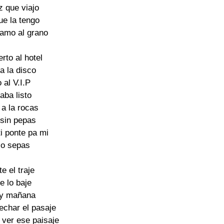
 que viajo

e la tengo

amo al grano

rto al hotel

a la disco

al V.I.P

aba listo

a la rocas

 sin pepas

i ponte pa mi

lo sepas

e el traje

e lo baje

y mañana

echar el pasaje

ver ese paisaje
