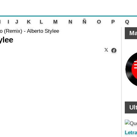
H
I
J
K
L
M
N
Ñ
O
P
Q
o (Remix) - Alberto Stylee
Ma
ylee
Ul
Letr