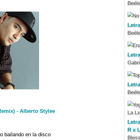
Beél
Letr
Beél
Letr
Gabri
Letra
Beél
Remix) - Alberto Stylee
Letr
R x 
 bailando en la disco

Bles