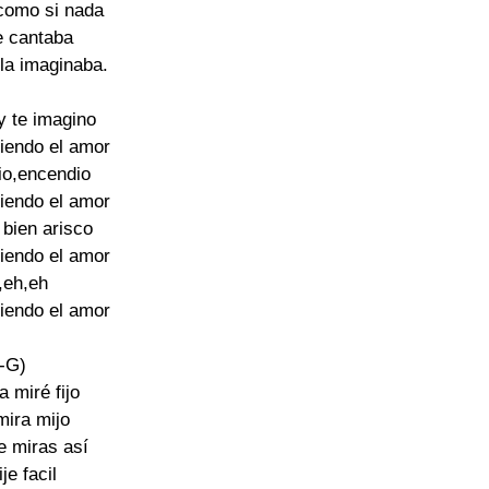
como si nada

e cantaba

la imaginaba.

y te imagino

iendo el amor

io,encendio

iendo el amor

 bien arisco

iendo el amor

,eh,eh

iendo el amor

i-G)

a miré fijo

mira mijo

 miras así

je facil
