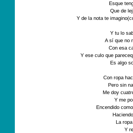
Esque teng
Que de lej
Y de la nota te imagino(c
Y tu lo sa
A sí que no 
Con esa ca
Y ese culo que pareceq
Es algo so
Con ropa hac
Pero sin n
Me doy cuatro
Y me po
Encendido como 
Haciendo 
La ropa 
Y re