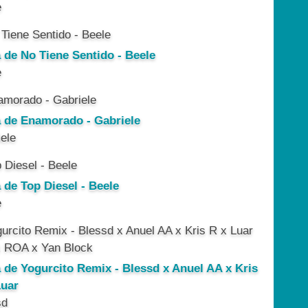
e
a de No Tiene Sentido - Beele
e
a de Enamorado - Gabriele
ele
 de Top Diesel - Beele
e
a de Yogurcito Remix - Blessd x Anuel AA x Kris
Luar
sd