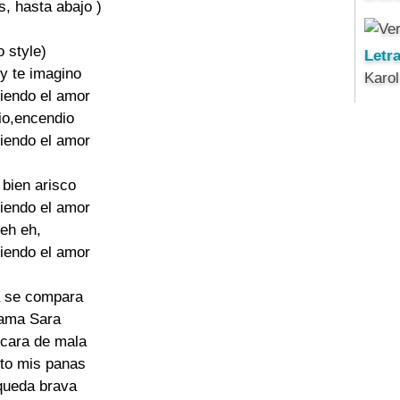
s, hasta abajo )

o style)

Letr
 y te imagino

Karo
iendo el amor

io,encendio

iendo el amor

 bien arisco

iendo el amor

eh eh,

iendo el amor

 se compara

lama Sara

cara de mala

 to mis panas

queda brava
