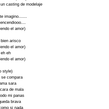
un casting de modelaje

e imagino.......

encendiooo....

iendo el amor)

 bien arisco

iendo el amor)

 eh eh

iendo el amor)

o style)

 se compara

lama sara

cara de mala

todo mi panas

queda brava

como si nada
