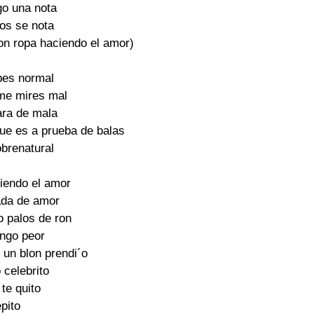
o una nota

os se nota

on ropa haciendo el amor)

bes normal

me mires mal

ra de mala

ue es a prueba de balas

brenatural

iendo el amor

ada de amor

 palos de ron

ngo peor

un blon prendi´o

celebrito

te quito

pito
