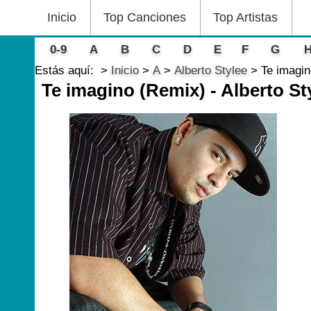
Inicio
Top Canciones
Top Artistas
0-9
A
B
C
D
E
F
G
Estás aquí:
Inicio
A
Alberto Stylee
Te imagin
Te imagino (Remix) - Alberto St