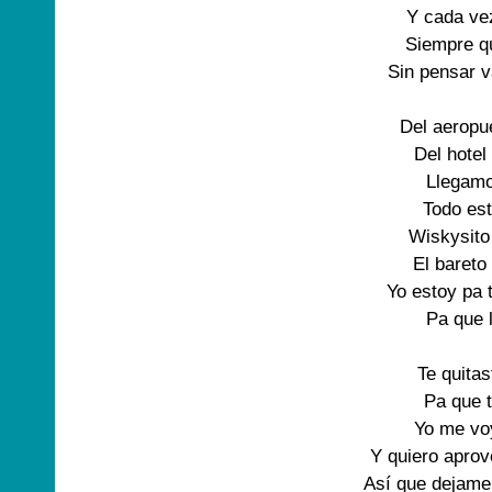
Y cada vez
Siempre qu
Sin pensar v
Del aeropue
Del hotel 
Llegamo 
Todo est
Wiskysito 
El bareto
Yo estoy pa t
Pa que 
Te quitast
Pa que t
Yo me vo
Y quiero aprov
Así que dejame 