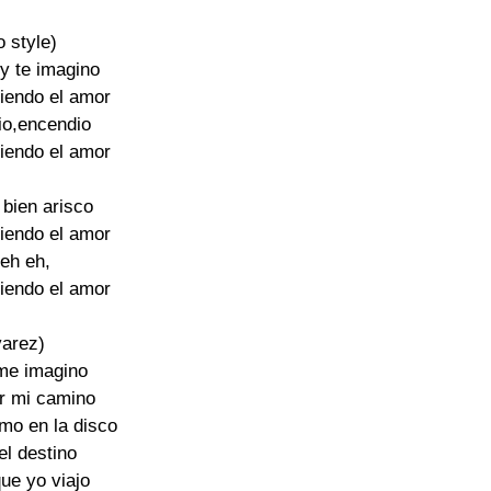
o style)

 y te imagino

iendo el amor

io,encendio

iendo el amor

 bien arisco

iendo el amor

eh eh,

iendo el amor

varez)

me imagino

r mi camino

mo en la disco

el destino

ue yo viajo
