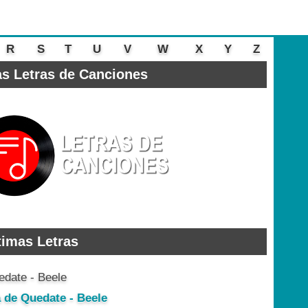
R
S
T
U
V
W
X
Y
Z
s Letras de Canciones
timas Letras
a de Quedate - Beele