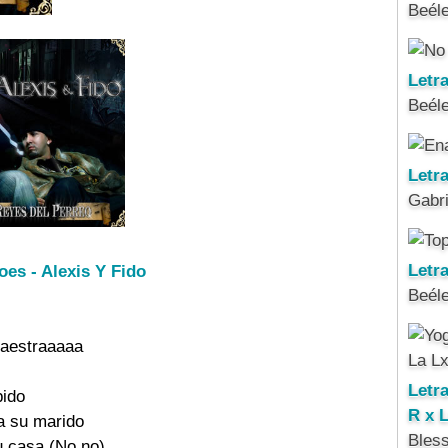
Beél
Letr
Beél
Letr
Gabri
Letra
oes - Alexis Y Fido
Beél
aestraaaaa 

Letr
ido 

R x 
 su marido 

Bles
 casa (No no) 
