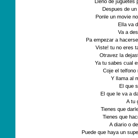
Lleno de juguetes 
Despues de un f
Ponle un movie no 
Ella va d
Va a des
Pa empezar a hacerse l
Viste! tu no eres 
Otravez la dejas
Ya tu sabes cual e
Coje el telfono
Y llama al 
El que s
El que le va a d
A tu 
Tienes que darl
Tienes que hacr
A diario o de
Puede que haya un super