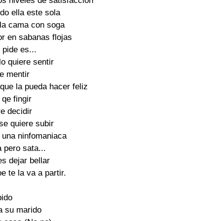
s niveles de satisfaccion 

o ella este sola 

la cama con soga 

r en sabanas flojas 

 pide es... 

o quiere sentir 

e mentir 

que la pueda hacer feliz 

qe fingir 

e decidir 

se quiere subir 

 una ninfomaniaca 

 pero sata... 

s dejar bellar 

 te la va a partir. 

ido 

 su marido 
