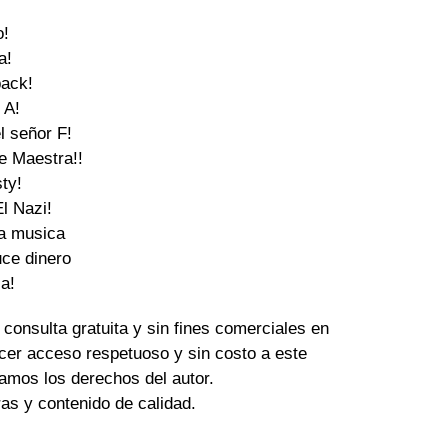
! 

a! 

ack! 

 A! 

 señor F! 

 Maestra!! 

ty! 

l Nazi! 

a musica 

ce dinero 

ja!
 consulta gratuita y sin fines comerciales en
cer acceso respetuoso y sin costo a este
amos los derechos del autor.
tras y contenido de calidad.