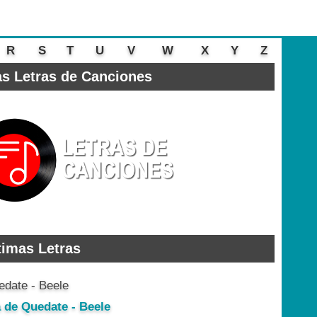
R
S
T
U
V
W
X
Y
Z
s Letras de Canciones
timas Letras
a de Quedate - Beele