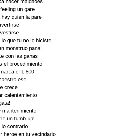
pa hacer maldades 

eeling un gare 

hay quien la pare 

ivertirse 

vestirse 

o que tu no le hiciste 

tan monstruo pana! 

te con las ganas 

s el procedimiento 

 marca el 1 800 

maestro ese 

e crece 

ar calentamiento 

gata! 

e mantenimiento 

le un tumb-up! 

 lo contrario 

 heroe en tu vecindario 
