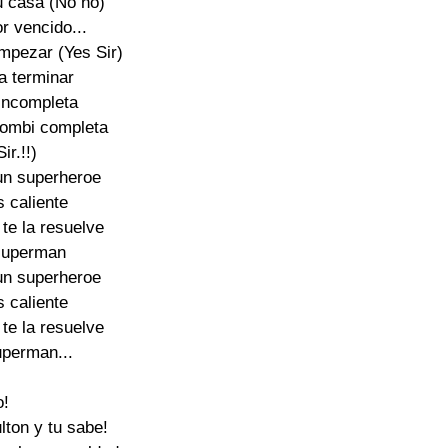
 casa (No no) 

r vencido... 

mpezar (Yes Sir) 

a terminar 

incompleta 

combi completa 

ir.!!) 

n superheroe 

s caliente 

 te la resuelve 

superman 

n superheroe 

s caliente 

 te la resuelve 

perman... 

! 

lton y tu sabe! 
