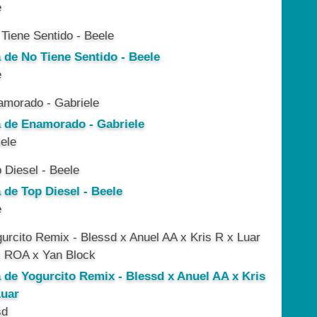
e
a de No Tiene Sentido - Beele
e
a de Enamorado - Gabriele
ele
 de Top Diesel - Beele
e
a de Yogurcito Remix - Blessd x Anuel AA x Kris
Luar
sd