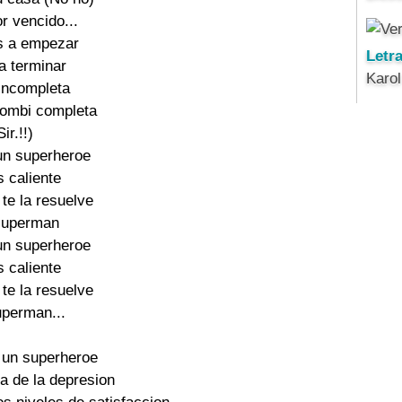
r vencido... 

s a empezar 

Letr
a terminar 

Karo
incompleta 

combi completa 

ir.!!) 

n superheroe 

s caliente 

 te la resuelve 

superman 

n superheroe 

s caliente 

 te la resuelve 

perman... 

 un superheroe 

 de la depresion 
