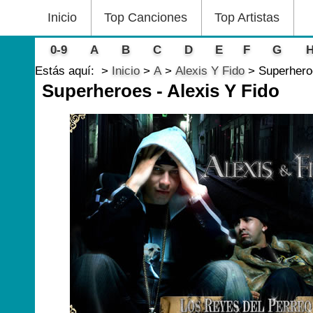
Inicio
Top Canciones
Top Artistas
0-9
A
B
C
D
E
F
G
Estás aquí:
Inicio
A
Alexis Y Fido
Superheroe
Superheroes - Alexis Y Fido