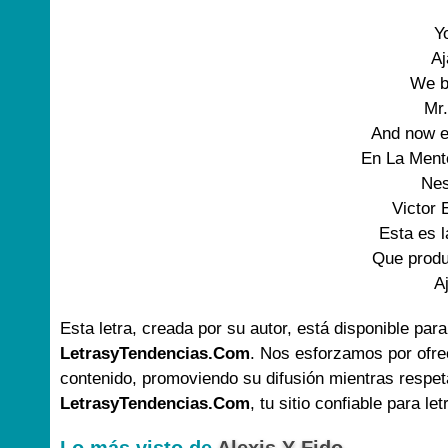
Yo
Aj
We b
Mr.
And now el
En La Mente
Nes
Victor E
Esta es l
Que produ
A
Esta letra, creada por su autor, está disponible para
LetrasyTendencias.Com
. Nos esforzamos por ofre
contenido, promoviendo su difusión mientras respet
LetrasyTendencias.Com
, tu sitio confiable para le
Lo más visto de
Alexis Y Fido