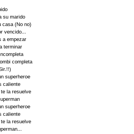
ido 

 su marido 

 casa (No no) 

r vencido... 

s a empezar 

a terminar 

incompleta 

combi completa 

ir.!!) 

n superheroe 

s caliente 

 te la resuelve 

superman 

n superheroe 

s caliente 

 te la resuelve 

perman... 
