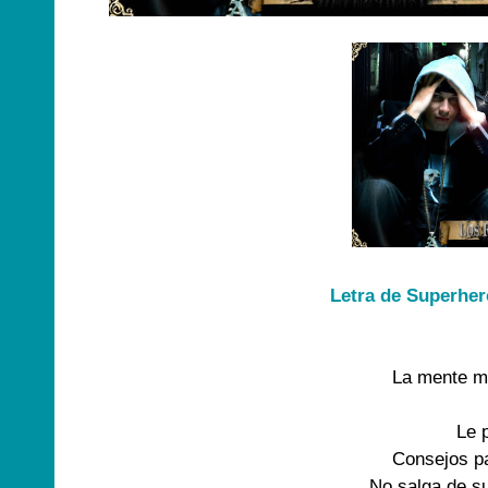
Letra de Superher
La mente m
Le p
Consejos pa
No salga de su