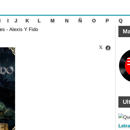
H
I
J
K
L
M
N
Ñ
O
P
Q
s - Alexis Y Fido
Ma
Ul
Letr