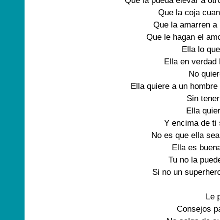
Que la pueda elevar a otro
Que la coja cuand
Que la amarren a 
Que le hagan el amo
Ella lo que
Ella en verdad l
No quier
Ella quiere a un hombre 
Sin tener 
Ella quier
Y encima de ti 
No es que ella sea
Ella es buena
Tu no la puede
Si no un superheroe
Le p
Consejos pa