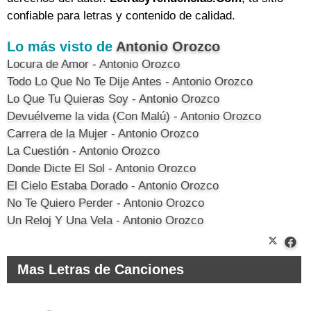
confiable para letras y contenido de calidad.
Lo más visto de
Antonio Orozco
Locura de Amor - Antonio Orozco
Todo Lo Que No Te Dije Antes - Antonio Orozco
Lo Que Tu Quieras Soy - Antonio Orozco
Devuélveme la vida (Con Malú) - Antonio Orozco
Carrera de la Mujer - Antonio Orozco
La Cuestión - Antonio Orozco
Donde Dicte El Sol - Antonio Orozco
El Cielo Estaba Dorado - Antonio Orozco
No Te Quiero Perder - Antonio Orozco
Un Reloj Y Una Vela - Antonio Orozco
Mas Letras de Canciones