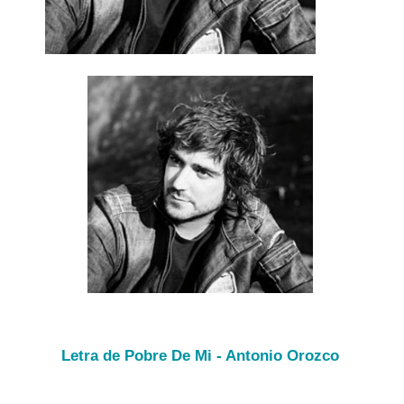
Letra de Pobre De Mi - Antonio Orozco