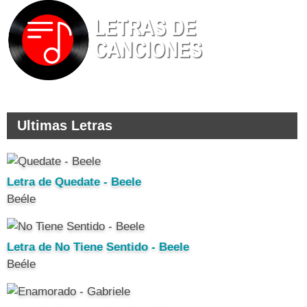
Ultimas Letras
Letra de Quedate - Beele
Beéle
Letra de No Tiene Sentido - Beele
Beéle