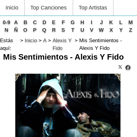
Inicio
Top Canciones
Top Artistas
0-9
A
B
C
D
E
F
G
H
I
J
K
L
M
N
Ñ
O
P
Q
R
S
T
U
V
W
X
Y
Z
Estás
Inicio
A
Alexis Y
Mis Sentimientos -
aquí:
Fido
Alexis Y Fido
Mis Sentimientos - Alexis Y Fido