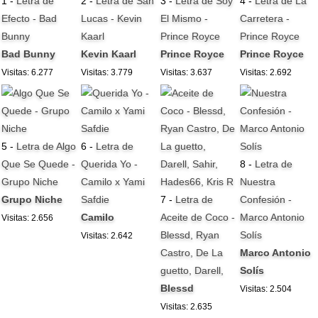
1 -
Letra de
2 -
Letra de San
3 -
Letra de Soy
4 -
Letra de La
Efecto - Bad
Lucas - Kevin
El Mismo -
Carretera -
Bunny
Kaarl
Prince Royce
Prince Royce
Bad Bunny
Kevin Kaarl
Prince Royce
Prince Royce
Visitas: 6.277
Visitas: 3.779
Visitas: 3.637
Visitas: 2.692
5 -
Letra de Algo
6 -
Letra de
Que Se Quede -
Querida Yo -
8 -
Letra de
Grupo Niche
Camilo x Yami
Nuestra
Grupo Niche
Safdie
7 -
Letra de
Confesión -
Camilo
Aceite de Coco -
Marco Antonio
Visitas: 2.656
Blessd, Ryan
Solís
Visitas: 2.642
Castro, De La
Marco Antonio
guetto, Darell,
Solís
Blessd
Visitas: 2.504
Visitas: 2.635