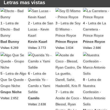
Letras mas vistas
1 -
Letra de
2 -
Letra de San
3 -
Letra de Soy
4 -
Letra de La
Efecto - Bad
Lucas - Kevin
El Mismo -
Carretera -
Bunny
Kaarl
Prince Royce
Prince Royce
Bad Bunny
Kevin Kaarl
Prince Royce
Prince Royce
Visitas: 6.269
Visitas: 3.773
Visitas: 3.634
Visitas: 2.686
5 -
Letra de Algo
6 -
Letra de
Que Se Quede -
Querida Yo -
8 -
Letra de
Grupo Niche
Camilo x Yami
Nuestra
Grupo Niche
Safdie
7 -
Letra de
Confesión -
Camilo
Aceite de Coco -
Marco Antonio
Visitas: 2.652
Blessd, Ryan
Solís
Visitas: 2.638