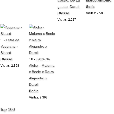
Castro, De La
Marco Antonio
guetto, Darell,
Solís
Blessd
Visitas: 2.500
Visitas: 2.627
9 -
Letra de
Yogurcito -
Blessd
Blessd
10 -
Letra de
Aloha - Maluma
Visitas: 2.398
x Beele x Rauw
Alejandro x
Darell
Beéle
Visitas: 2.368
Top 100