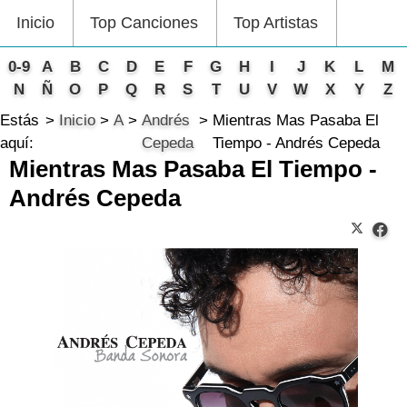
Inicio
Top Canciones
Top Artistas
0-9
A
B
C
D
E
F
G
H
I
J
K
L
M
N
Ñ
O
P
Q
R
S
T
U
V
W
X
Y
Z
Estás
Inicio
A
Andrés
Mientras Mas Pasaba El
aquí:
Cepeda
Tiempo - Andrés Cepeda
Mientras Mas Pasaba El Tiempo -
Andrés Cepeda