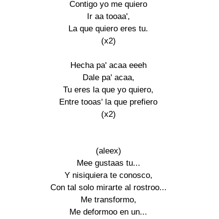
Contigo yo me quiero
Ir aa tooaa',
La que quiero eres tu.
(x2)
Hecha pa' acaa eeeh
Dale pa' acaa,
Tu eres la que yo quiero,
Entre tooas' la que prefiero
(x2)
(aleex)
Mee gustaas tu...
Y nisiquiera te conosco,
Con tal solo mirarte al rostroo...
Me transformo,
Me deformoo en un...