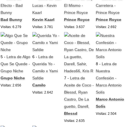
Efecto - Bad
Lucas - Kevin
El Mismo -
Carretera -
Bunny
Kaarl
Prince Royce
Prince Royce
Bad Bunny
Kevin Kaarl
Prince Royce
Prince Royce
Visitas: 6.279
Visitas: 3.781
Visitas: 3.637
Visitas: 2.692
5 -
Letra de Algo
6 -
Letra de
Que Se Quede -
Querida Yo -
8 -
Letra de
Grupo Niche
Camilo x Yami
Nuestra
Grupo Niche
Safdie
7 -
Letra de
Confesión -
Camilo
Aceite de Coco -
Marco Antonio
Visitas: 2.656
Blessd, Ryan
Solís
Visitas: 2.642
Castro, De La
Marco Antonio
guetto, Darell,
Solís
Blessd
Visitas: 2.504
Visitas: 2.635