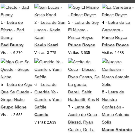
1 -
Letra de
2 -
Letra de San
3 -
Letra de Soy
4 -
Letra de La
Efecto - Bad
Lucas - Kevin
El Mismo -
Carretera -
Bunny
Kaarl
Prince Royce
Prince Royce
Bad Bunny
Kevin Kaarl
Prince Royce
Prince Royce
Visitas: 6.270
Visitas: 3.775
Visitas: 3.635
Visitas: 2.688
5 -
Letra de Algo
6 -
Letra de
Que Se Quede -
Querida Yo -
8 -
Letra de
Grupo Niche
Camilo x Yami
Nuestra
Grupo Niche
Safdie
7 -
Letra de
Confesión -
Camilo
Aceite de Coco -
Marco Antonio
Visitas: 2.653
Blessd, Ryan
Solís
Visitas: 2.639
Castro, De La
Marco Antonio