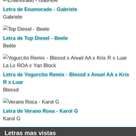
Letra de Enamorado - Gabriele
Gabriele
Letra de Top Diesel - Beele
Beéle
Letra de Yogurcito Remix - Blessd x Anuel AA x Kris
R x Luar
Blessd
Letra de Verano Rosa - Karol G
Karol G
Letras mas vistas