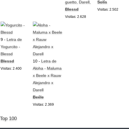
guetto, Darell,
Solís
Blessd
Visitas: 2.502
Visitas: 2.628
9 -
Letra de
Yogurcito -
Blessd
Blessd
10 -
Letra de
Aloha - Maluma
Visitas: 2.400
x Beele x Rauw
Alejandro x
Darell
Beéle
Visitas: 2.369
Top 100