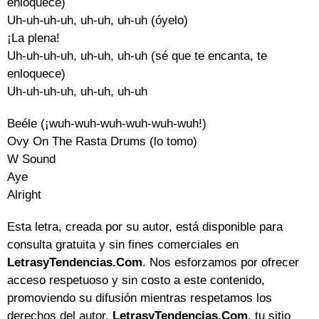
enloquece)
Uh-uh-uh-uh, uh-uh, uh-uh (óyelo)
¡La plena!
Uh-uh-uh-uh, uh-uh, uh-uh (sé que te encanta, te
enloquece)
Uh-uh-uh-uh, uh-uh, uh-uh
Beéle (¡wuh-wuh-wuh-wuh-wuh-wuh!)
Ovy On The Rasta Drums (lo tomo)
W Sound
Aye
Alright
Esta letra, creada por su autor, está disponible para
consulta gratuita y sin fines comerciales en
LetrasyTendencias.Com
. Nos esforzamos por ofrecer
acceso respetuoso y sin costo a este contenido,
promoviendo su difusión mientras respetamos los
derechos del autor.
LetrasyTendencias.Com
, tu sitio