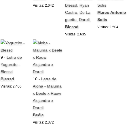
Blessd, Ryan
Solís
Visitas: 2.642
Castro, De La
Marco Antonio
guetto, Darell,
Solís
Blessd
Visitas: 2.504
Visitas: 2.635
9 -
Letra de
Yogurcito -
Blessd
Blessd
10 -
Letra de
Aloha - Maluma
Visitas: 2.406
x Beele x Rauw
Alejandro x
Darell
Beéle
Visitas: 2.372