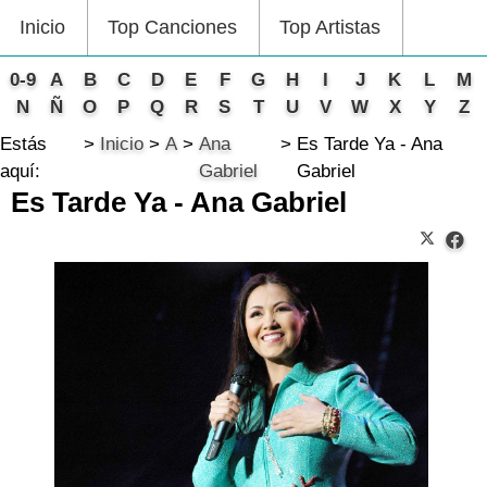
Inicio
Top Canciones
Top Artistas
0-9
A
B
C
D
E
F
G
H
I
J
K
L
M
N
Ñ
O
P
Q
R
S
T
U
V
W
X
Y
Z
Estás
Inicio
A
Ana
Es Tarde Ya - Ana
aquí:
Gabriel
Gabriel
Es Tarde Ya - Ana Gabriel