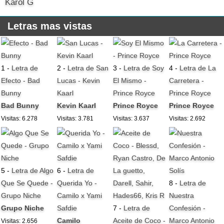
Karol G
Letras mas vistas
1 -
Letra de
2 -
Letra de San
3 -
Letra de Soy
4 -
Letra de La
Efecto - Bad
Lucas - Kevin
El Mismo -
Carretera -
Bunny
Kaarl
Prince Royce
Prince Royce
Bad Bunny
Kevin Kaarl
Prince Royce
Prince Royce
Visitas: 6.278
Visitas: 3.781
Visitas: 3.637
Visitas: 2.692
5 -
Letra de Algo
6 -
Letra de
Que Se Quede -
Querida Yo -
8 -
Letra de
Grupo Niche
Camilo x Yami
Nuestra
Grupo Niche
Safdie
7 -
Letra de
Confesión -
Camilo
Aceite de Coco -
Marco Antonio
Visitas: 2.656