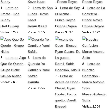
1 -
Letra de
2 -
Letra de San
3 -
Letra de Soy
4 -
Letra de La
Efecto - Bad
Lucas - Kevin
El Mismo -
Carretera -
Bunny
Kaarl
Prince Royce
Prince Royce
Bad Bunny
Kevin Kaarl
Prince Royce
Prince Royce
Visitas: 6.277
Visitas: 3.779
Visitas: 3.637
Visitas: 2.692
5 -
Letra de Algo
6 -
Letra de
Que Se Quede -
Querida Yo -
8 -
Letra de
Grupo Niche
Camilo x Yami
Nuestra
Grupo Niche
Safdie
7 -
Letra de
Confesión -
Camilo
Aceite de Coco -
Marco Antonio
Visitas: 2.656
Blessd, Ryan
Solís
Visitas: 2.642
Castro, De La
Marco Antonio
guetto, Darell,
Solís
Blessd
Visitas: 2.504