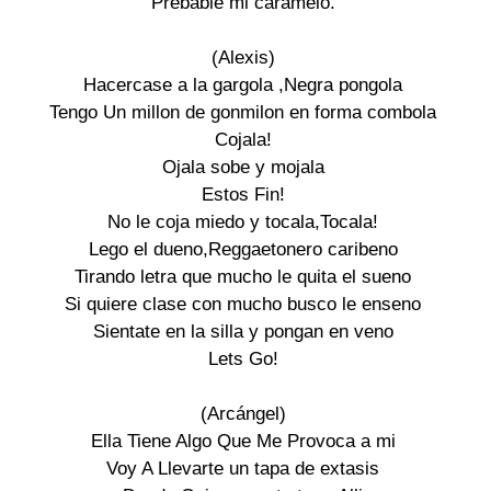
Prebable mi caramelo.

(Alexis)

Hacercase a la gargola ,Negra pongola

Tengo Un millon de gonmilon en forma combola

Cojala!

Ojala sobe y mojala

Estos Fin!

No le coja miedo y tocala,Tocala!

Lego el dueno,Reggaetonero caribeno

Tirando letra que mucho le quita el sueno

Si quiere clase con mucho busco le enseno

Sientate en la silla y pongan en veno

Lets Go!

(Arcángel)

Ella Tiene Algo Que Me Provoca a mi

Voy A Llevarte un tapa de extasis
