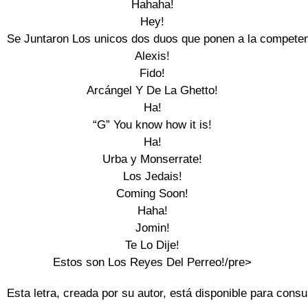
Hahaha!

Hey!

Se Juntaron Los unicos dos duos que ponen a la competenc
Alexis!

Fido!

Arcángel Y De La Ghetto!

Ha!

“G” You know how it is!

Ha!

Urba y Monserrate!

Los Jedais!

Coming Soon!

Haha!

Jomin!

Te Lo Dije!

Estos son Los Reyes Del Perreo!/pre>
Esta letra, creada por su autor, está disponible para consul