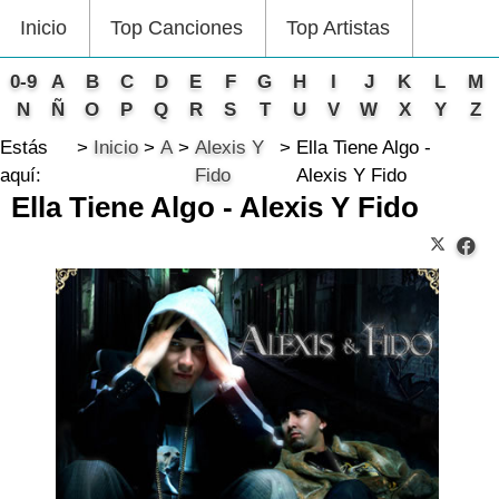
Inicio
Top Canciones
Top Artistas
0-9
A
B
C
D
E
F
G
H
I
J
K
L
M
N
Ñ
O
P
Q
R
S
T
U
V
W
X
Y
Z
Estás
Inicio
A
Alexis Y
Ella Tiene Algo -
aquí:
Fido
Alexis Y Fido
Ella Tiene Algo - Alexis Y Fido