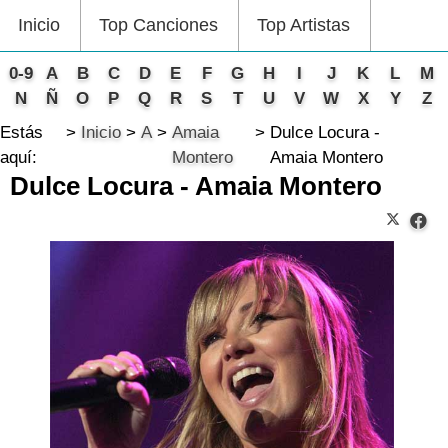
Inicio
Top Canciones
Top Artistas
0-9
A
B
C
D
E
F
G
H
I
J
K
L
M
N
Ñ
O
P
Q
R
S
T
U
V
W
X
Y
Z
Estás
Inicio
A
Amaia
Dulce Locura -
aquí:
Montero
Amaia Montero
Dulce Locura - Amaia Montero