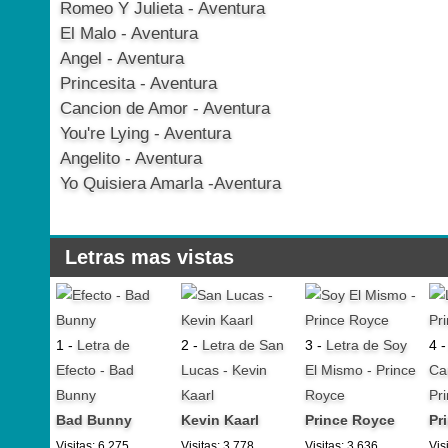
Romeo Y Julieta - Aventura
El Malo - Aventura
Angel - Aventura
Princesita - Aventura
Cancion de Amor - Aventura
You're Lying - Aventura
Angelito - Aventura
Yo Quisiera Amarla -Aventura
Letras mas vistas
1 -
Letra de
2 -
Letra de San
3 -
Letra de Soy
4 
Efecto - Bad
Lucas - Kevin
El Mismo - Prince
Ca
Bunny
Kaarl
Royce
Pr
Bad Bunny
Kevin Kaarl
Prince Royce
Pr
Visitas: 6.275
Visitas: 3.778
Visitas: 3.636
Vis