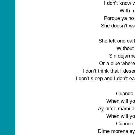
I don’t know 
With m
Porque ya no 
She doesn’t wan
She left one ear
Without
Sin dejarme
Or a clue where
I don’t think that I de
I don't sleep and I don’t 
Cuando 
When will y
Ay dime mami ad
When will y
Cuando 
Dime morena ay