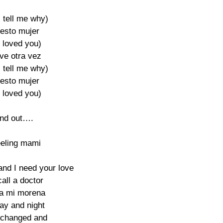
 tell me why)

esto mujer

s loved you)

ve otra vez

 tell me why)

esto mujer

s loved you)

ind out….

eling mami

and I need your love

all a doctor

a mi morena

ay and night

 changed and
