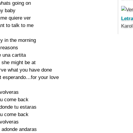
whats going on

y baby

me quiere ver

Letr
t to talk to me

Karo
ly in the morning

 reasons

 una cartita

 she might be at

serve what you have done

eat esperando…for your love

volveras

ou come back

onde tu estaras

ou come back

volveras

 adonde andaras
