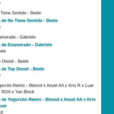
e
a de No Tiene Sentido - Beele
e
a de Enamorado - Gabriele
ele
 de Top Diesel - Beele
e
a de Yogurcito Remix - Blessd x Anuel AA x Kris
Luar
sd