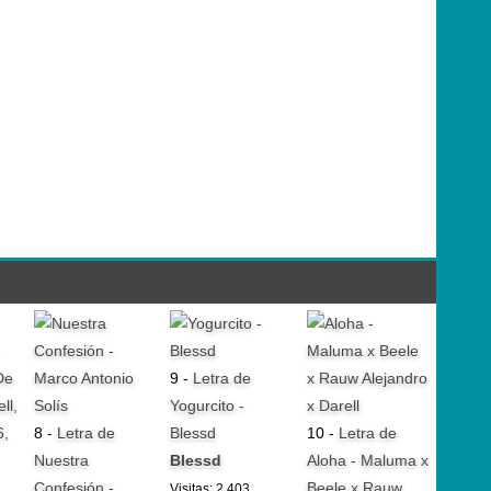
9 -
Letra de
Yogurcito -
8 -
Letra de
Blessd
10 -
Letra de
Nuestra
Blessd
Aloha - Maluma x
Confesión -
Beele x Rauw
Visitas: 2.403