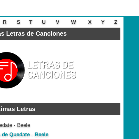
R
S
T
U
V
W
X
Y
Z
s Letras de Canciones
timas Letras
a de Quedate - Beele