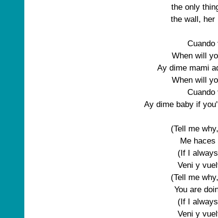
the only thin
the wall, her
Cuando 
When will y
Ay dime mami ad
When will y
Cuando 
Ay dime baby if you
(Tell me why,
Me haces 
(If I alway
Veni y vuel
(Tell me why,
You are doin
(If I alway
Veni y vuel