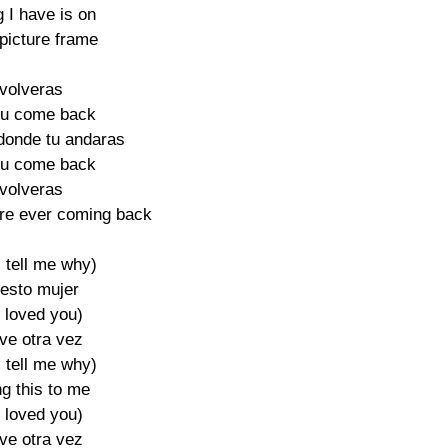
g I have is on

 picture frame

volveras

ou come back

onde tu andaras

ou come back

volveras

're ever coming back

 tell me why)

esto mujer

s loved you)

ve otra vez

 tell me why)

g this to me

s loved you)

ve otra vez
