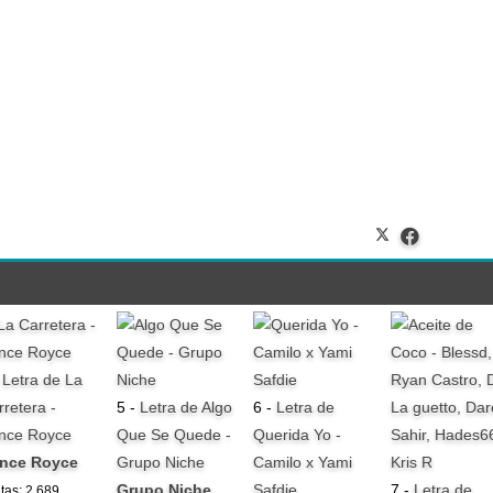
-
Letra de La
rretera -
5 -
Letra de Algo
6 -
Letra de
ince Royce
Que Se Quede -
Querida Yo -
ince Royce
Grupo Niche
Camilo x Yami
Grupo Niche
Safdie
7 -
Letra de
itas: 2.689