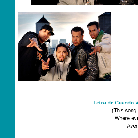
Letra de Cuando V
(This song 
Where eve
Aven