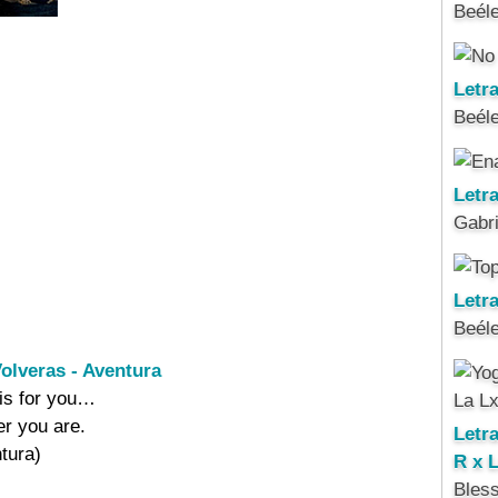
Beél
Letr
Beél
Letr
Gabri
Letra
Beél
olveras - Aventura
is for you…

r you are.

Letr
tura)

R x 
Bles