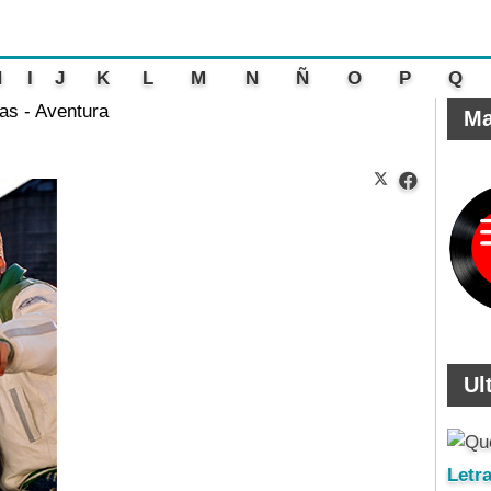
H
I
J
K
L
M
N
Ñ
O
P
Q
as - Aventura
Ma
Ul
Letr