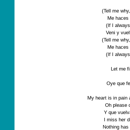
(Tell me why,
Me haces 
(If I alway
Veni y vuel
(Tell me why,
Me haces 
(If I alway
Let me f
Oye que fe
My heart is in pain 
Oh please c
Y que vuelv
I miss her d
Nothing has