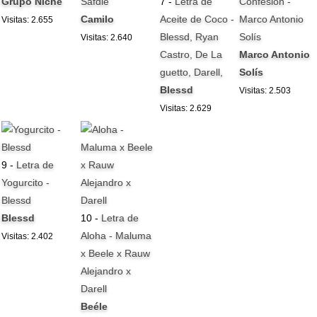
Grupo Niche
Safdie
7 -
Letra de
Confesión -
Camilo
Aceite de Coco -
Marco Antonio
Visitas: 2.655
Blessd, Ryan
Solís
Visitas: 2.640
Castro, De La
Marco Antonio
guetto, Darell,
Solís
Blessd
Visitas: 2.503
Visitas: 2.629
9 -
Letra de
Yogurcito -
Blessd
Blessd
10 -
Letra de
Aloha - Maluma
Visitas: 2.402
x Beele x Rauw
Alejandro x
Darell
Beéle