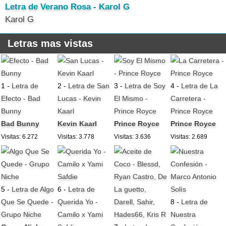
Letra de Verano Rosa - Karol G
Karol G
Letras mas vistas
1 -
Letra de
2 -
Letra de San
3 -
Letra de Soy
4 -
Letra de La
Efecto - Bad
Lucas - Kevin
El Mismo -
Carretera -
Bunny
Kaarl
Prince Royce
Prince Royce
Bad Bunny
Kevin Kaarl
Prince Royce
Prince Royce
Visitas: 6.272
Visitas: 3.778
Visitas: 3.636
Visitas: 2.689
5 -
Letra de Algo
6 -
Letra de
Que Se Quede -
Querida Yo -
8 -
Letra de
Grupo Niche
Camilo x Yami
Nuestra