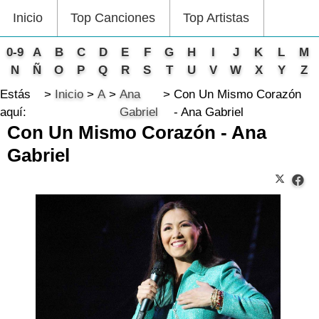
Inicio
Top Canciones
Top Artistas
0-9
A
B
C
D
E
F
G
H
I
J
K
L
M
N
Ñ
O
P
Q
R
S
T
U
V
W
X
Y
Z
Estás
Inicio
A
Ana
Con Un Mismo Corazón
aquí:
Gabriel
- Ana Gabriel
Con Un Mismo Corazón - Ana
Gabriel