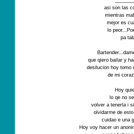
_______
asi son las c
mientras mal
mejor es cu
lo peor...Po
pa ta
Bartender...dame
que qiero bailar y ha
desilucion hoy tomo u
de mi coraz
Hoy quie
lo qe no se
volver a tenerla i 
olvidarme de esto
cuidao e una g
Hoy voy hacer un anonimo