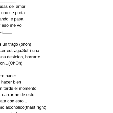
_______

osas del amor

 uno se porta

ando le pasa

r eso me voi

ba____

 un trago (ohoh)

cer estrago.Sufri una

na desicion, borrarte

on...(OhOh)

ro hacer

 hacer bien

sin tarde el momento

, carrarme de esto

ata con esto...

 alcoholico(thast right)
