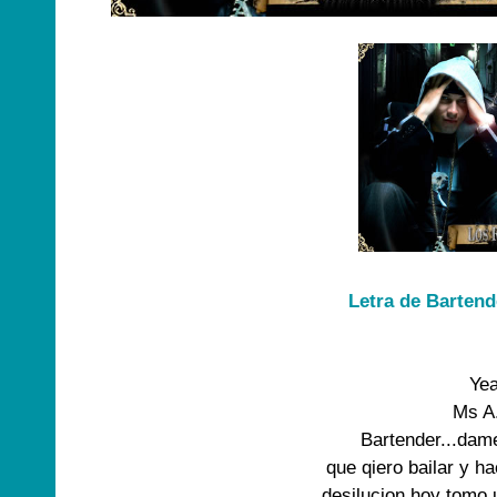
Letra de Bartend
Yea
Ms A.
Bartender...dame
que qiero bailar y ha
desilucion hoy tomo u