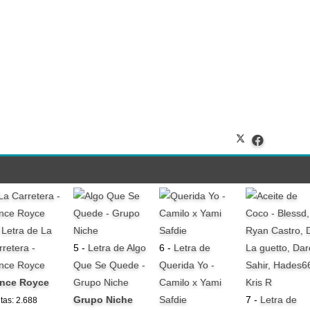
-
Letra de La
rretera -
5 -
Letra de Algo
6 -
Letra de
ince Royce
Que Se Quede -
Querida Yo -
ince Royce
Grupo Niche
Camilo x Yami
Grupo Niche
Safdie
7 -
Letra de
itas: 2.688