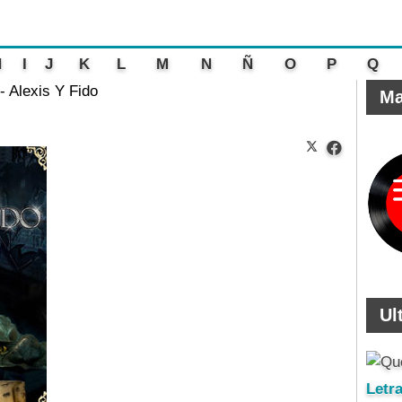
H
I
J
K
L
M
N
Ñ
O
P
Q
- Alexis Y Fido
Ma
Ul
Letr