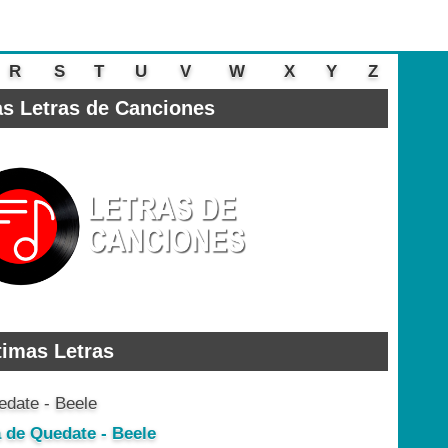
R
S
T
U
V
W
X
Y
Z
s Letras de Canciones
timas Letras
a de Quedate - Beele