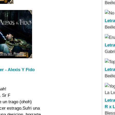
Beél
Letr
Beél
Letr
Gabri
Letra
er - Alexis Y Fido
Beél
ah!

 Sr F

Letr
 un trago (ohoh)

R x 
cer estrago.Sufri una

Bles
na desicion, borrarte
