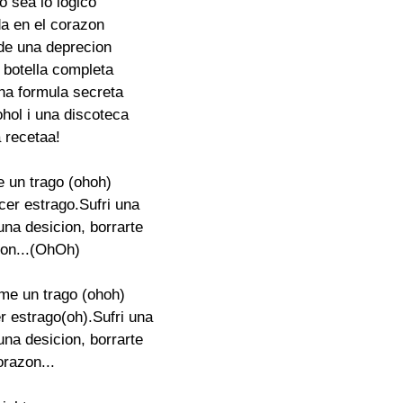
 sea lo logico

a en el corazon

 de una deprecion

 botella completa

na formula secreta

hol i una discoteca

 recetaa!

 un trago (ohoh)

cer estrago.Sufri una

na desicion, borrarte

on...(OhOh)

me un trago (ohoh)

r estrago(oh).Sufri una

na desicion, borrarte

razon...
