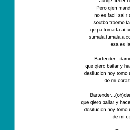
aunqe beber no
Pero qien mand
no es facil salir
soutbo traeme la
qe pa tomarla ai u
sumala,fumala,alco
esa es la
Bartender...dame
que qiero bailar y ha
desilucion hoy tomo u
de mi coraz
Bartender...(oh)da
que qiero bailar y hace
desilucion hoy tomo u
de mi co