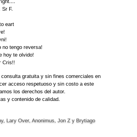
ight....

 Sr F.

o eart

e!

ni!

o no tengo reversa!

 hoy te olvido!

 Cris!!
 consulta gratuita y sin fines comerciales en
cer acceso respetuoso y sin costo a este
amos los derechos del autor.
tras y contenido de calidad.
ny, Lary Over, Anonimus, Jon Z y Brytiago