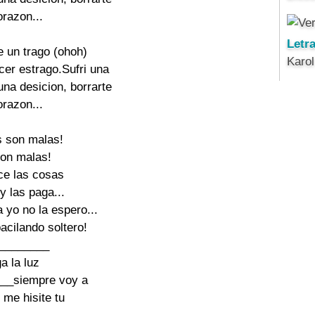
razon...

Letr
 un trago (ohoh)

Karo
cer estrago.Sufri una

na desicion, borrarte

razon...

 son malas!

on malas!

ce las cosas

y las paga...

 yo no la espero...

acilando soltero!

________

a la luz

__siempre voy a

 me hisite tu
