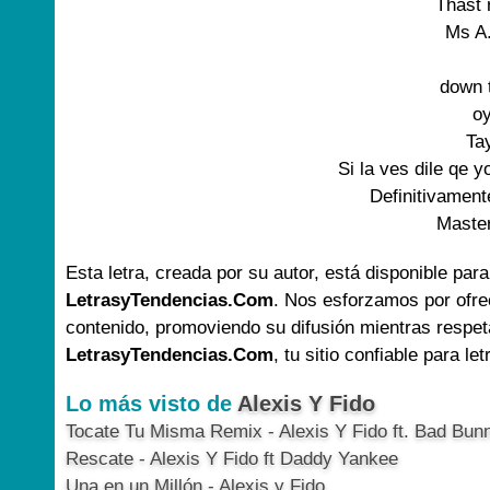
Thast r
Ms A.
down t
oy
Tay
Si la ves dile qe y
Definitivamente
Master
Esta letra, creada por su autor, está disponible para
LetrasyTendencias.Com
. Nos esforzamos por ofre
contenido, promoviendo su difusión mientras respet
LetrasyTendencias.Com
, tu sitio confiable para le
Lo más visto de
Alexis Y Fido
Tocate Tu Misma Remix - Alexis Y Fido ft. Bad Bun
Rescate - Alexis Y Fido ft Daddy Yankee
Una en un Millón - Alexis y Fido