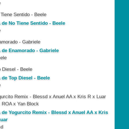
e
a de No Tiene Sentido - Beele
e
a de Enamorado - Gabriele
ele
 de Top Diesel - Beele
e
a de Yogurcito Remix - Blessd x Anuel AA x Kris
Luar
sd