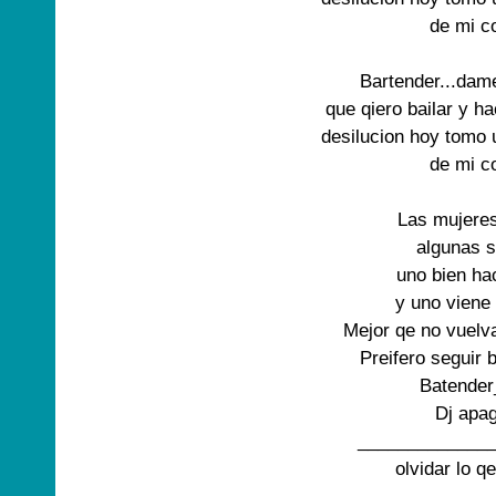
de mi co
Bartender...dame
que qiero bailar y ha
desilucion hoy tomo u
de mi co
Las mujeres
algunas s
uno bien ha
y uno viene 
Mejor qe no vuelva
Preifero seguir b
Batender
Dj apag
______________
olvidar lo qe