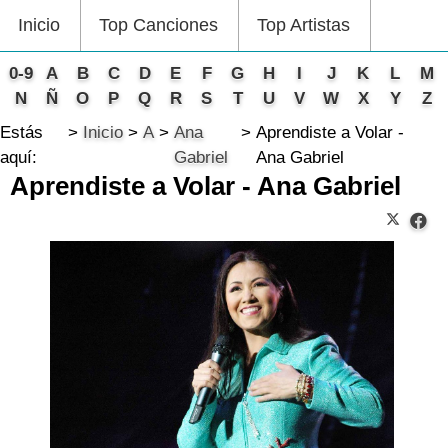
Inicio
Top Canciones
Top Artistas
0-9
A
B
C
D
E
F
G
H
I
J
K
L
M
N
Ñ
O
P
Q
R
S
T
U
V
W
X
Y
Z
Estás
Inicio
A
Ana
Aprendiste a Volar -
aquí:
Gabriel
Ana Gabriel
Aprendiste a Volar - Ana Gabriel