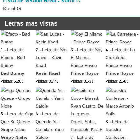
Letra de Verano Rosa - Karol G
Karol G
Letras mas vistas
1 -
Letra de
2 -
Letra de San
3 -
Letra de Soy
4 -
Letra de La
Efecto - Bad
Lucas - Kevin
El Mismo -
Carretera -
Bunny
Kaarl
Prince Royce
Prince Royce
Bad Bunny
Kevin Kaarl
Prince Royce
Prince Royce
Visitas: 6.265
Visitas: 3.771
Visitas: 3.633
Visitas: 2.685
5 -
Letra de Algo
6 -
Letra de
Que Se Quede -
Querida Yo -
8 -
Letra de
Grupo Niche
Camilo x Yami
Nuestra
Grupo Niche
Safdie
7 -
Letra de
Confesión -