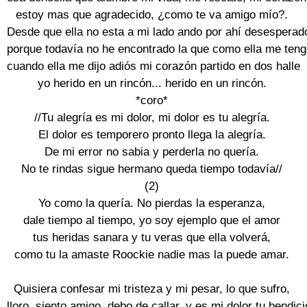
estoy mas que agradecido, ¿como te va amigo mío?.

Desde que ella no esta a mi lado ando por ahí desesperado
porque todavía no he encontrado la que como ella me teng
cuando ella me dijo adiós mi corazón partido en dos halle

yo herido en un rincón... herido en un rincón.

*coro*

//Tu alegría es mi dolor, mi dolor es tu alegría.

El dolor es temporero pronto llega la alegría.

De mi error no sabia y perderla no quería.

No te rindas sigue hermano queda tiempo todavía//

(2)

Yo como la quería. No pierdas la esperanza,

dale tiempo al tiempo, yo soy ejemplo que el amor

tus heridas sanara y tu veras que ella volverá,

como tu la amaste Roockie nadie mas la puede amar.

Quisiera confesar mi tristeza y mi pesar, lo que sufro,

lloro, siento amigo, debo de callar, y es mi dolor tu bendici