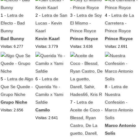
1 -
Letra de
2 -
Letra de San
3 -
Letra de Soy
4 -
Letra de La
Efecto - Bad
Lucas - Kevin
El Mismo -
Carretera -
Bunny
Kaarl
Prince Royce
Prince Royce
Bad Bunny
Kevin Kaarl
Prince Royce
Prince Royce
Visitas: 6.277
Visitas: 3.779
Visitas: 3.636
Visitas: 2.691
5 -
Letra de Algo
6 -
Letra de
Que Se Quede -
Querida Yo -
8 -
Letra de
Grupo Niche
Camilo x Yami
Nuestra
Grupo Niche
Safdie
7 -
Letra de
Confesión -
Camilo
Aceite de Coco -
Marco Antonio
Visitas: 2.656
Blessd, Ryan
Solís
Visitas: 2.641
Castro, De La
Marco Antonio
guetto, Darell,
Solís