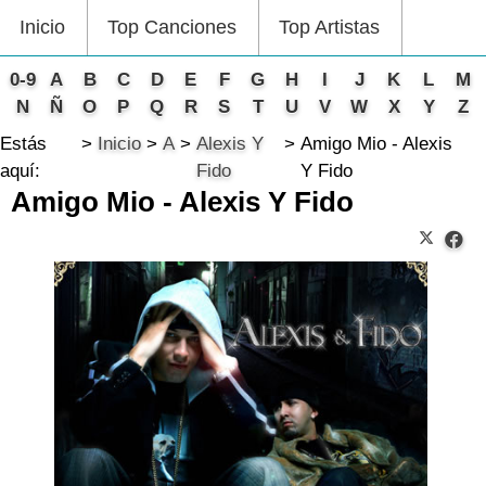
Inicio
Top Canciones
Top Artistas
0-9
A
B
C
D
E
F
G
H
I
J
K
L
M
N
Ñ
O
P
Q
R
S
T
U
V
W
X
Y
Z
Estás
Inicio
A
Alexis Y
Amigo Mio - Alexis
aquí:
Fido
Y Fido
Amigo Mio - Alexis Y Fido